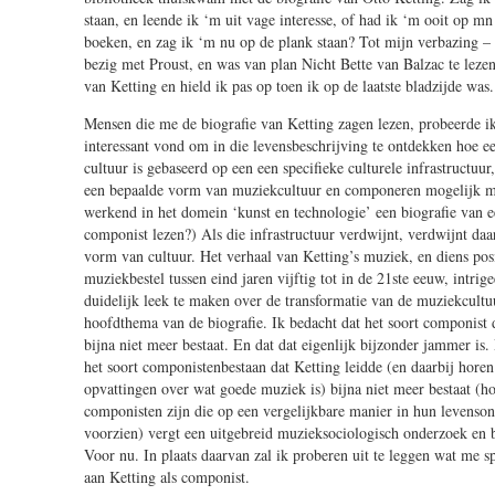
staan, en leende ik ‘m uit vage interesse, of had ik ‘m ooit op mn 
boeken, en zag ik ‘m nu op de plank staan? Tot mijn verbazing – 
bezig met Proust, en was van plan Nicht Bette van Balzac te lezen
van Ketting en hield ik pas op toen ik op de laatste bladzijde was.
Mensen die me de biografie van Ketting zagen lezen, probeerde ik 
interessant vond om in die levensbeschrijving te ontdekken hoe 
cultuur is gebaseerd op een een specifieke culturele infrastructuur
een bepaalde vorm van muziekcultuur en componeren mogelijk m
werkend in het domein ‘kunst en technologie’ een biografie van ee
componist lezen?) Als die infrastructuur verdwijnt, verdwijnt da
vorm van cultuur. Het verhaal van Ketting’s muziek, en diens pos
muziekbestel tussen eind jaren vijftig tot in de 21ste eeuw, intri
duidelijk leek te maken over de transformatie van de muziekcultuur
hoofdthema van de biografie. Ik bedacht dat het soort componist 
bijna niet meer bestaat. En dat dat eigenlijk bijzonder jammer is
het soort componistenbestaan dat Ketting leidde (en daarbij horen
opvattingen over wat goede muziek is) bijna niet meer bestaat (h
componisten zijn die op een vergelijkbare manier in hun levenso
voorzien) vergt een uitgebreid muzieksociologisch onderzoek en b
Voor nu. In plaats daarvan zal ik proberen uit te leggen wat me sp
aan Ketting als componist.