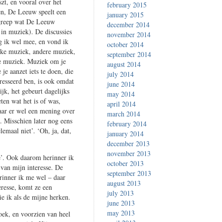
t, en vooral over het
february 2015
en, De Leeuw speelt een
january 2015
egreep wat De Leeuw
december 2014
 in muziek). De discussies
november 2014
 ik wel mee, en vond ik
october 2014
ijke muziek, andere muziek,
september 2014
e muziek. Muziek om je
august 2014
 je aanzet iets te doen, die
july 2014
eresseerd ben, is ook omdat
june 2014
ijk, het gebeurt dagelijks
may 2014
ten wat het is of was,
april 2014
maar er wel een mening over
march 2014
. Misschien later nog eens
february 2014
lemaal niet’. ‘Oh, ja, dat,
january 2014
december 2013
november 2013
ie’. Ook daarom herinner ik
october 2013
van mijn interesse. De
september 2013
rinner ik me wel – daar
august 2013
resse, komt ze een
july 2013
ie ik als de mijne herken.
june 2013
may 2013
oek, en voorzien van heel