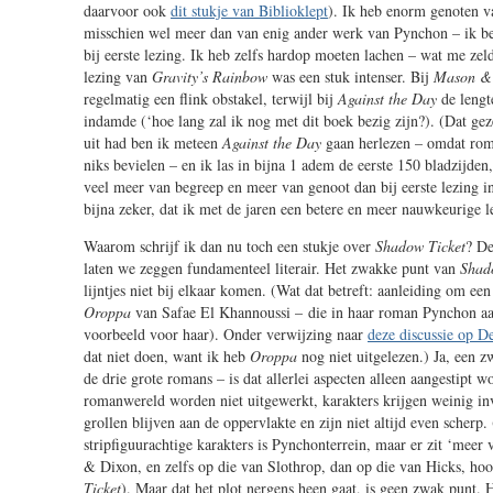
daarvoor ook
dit stukje van Biblioklept
). Ik heb enorm genoten 
misschien wel meer dan van enig ander werk van Pynchon – ik bed
bij eerste lezing. Ik heb zelfs hardop moeten lachen – wat me zel
lezing van
Gravity’s Rainbow
was een stuk intenser. Bij
Mason &
regelmatig een flink obstakel, terwijl bij
Against the Day
de lengt
indamde (‘hoe lang zal ik nog met dit boek bezig zijn?). (Dat ge
uit had ben ik meteen
Against the Day
gaan herlezen – omdat rom
niks bevielen – en ik las in bijna 1 adem de eerste 150 bladzijden,
veel meer van begreep en meer van genoot dan bij eerste lezing i
bijna zeker, dat ik met de jaren een betere en meer nauwkeurige 
Waarom schrijf ik dan nu toch een stukje over
Shadow Ticket
? De
laten we zeggen fundamenteel literair. Het zwakke punt van
Shad
lijntjes niet bij elkaar komen. (Wat dat betreft: aanleiding om een
Oroppa
van Safae El Khannoussi – die in haar roman Pynchon aa
voorbeeld voor haar). Onder verwijzing naar
deze discussie op D
dat niet doen, want ik heb
Oroppa
nog niet uitgelezen.) Ja, een 
de drie grote romans – is dat allerlei aspecten alleen aangestipt 
romanwereld worden niet uitgewerkt, karakters krijgen weinig in
grollen blijven aan de oppervlakte en zijn niet altijd even scherp.
stripfiguurachtige karakters is Pynchonterrein, maar er zit ‘meer
& Dixon, en zelfs op die van Slothrop, dan op die van Hicks, ho
Ticket
). Maar dat het plot nergens heen gaat, is geen zwak punt. 