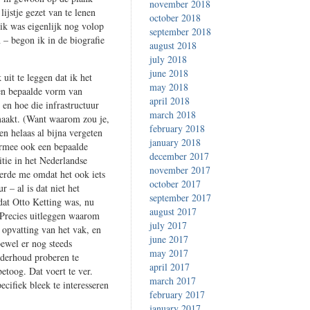
november 2018
lijstje gezet van te lenen
october 2018
ik was eigenlijk nog volop
september 2018
 – begon ik in de biografie
august 2018
july 2018
june 2018
uit te leggen dat ik het
may 2018
een bepaalde vorm van
april 2018
, en hoe die infrastructuur
march 2018
aakt. (Want waarom zou je,
february 2018
n helaas al bijna vergeten
january 2018
armee ook een bepaalde
december 2017
itie in het Nederlandse
november 2017
geerde me omdat het ook iets
october 2017
 – al is dat niet het
september 2017
dat Otto Ketting was, nu
august 2017
. Precies uitleggen waarom
july 2017
 opvatting van het vak, en
june 2017
oewel er nog steeds
may 2017
nderhoud proberen te
april 2017
etoog. Dat voert te ver.
march 2017
ecifiek bleek te interesseren
february 2017
january 2017