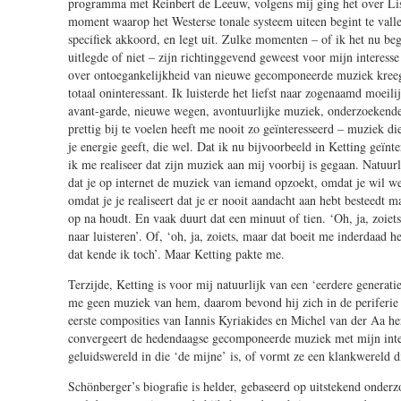
programma met Reinbert de Leeuw, volgens mij ging het over Lisz
moment waarop het Westerse tonale systeem uiteen begint te vall
specifiek akkoord, en legt uit. Zulke momenten – of ik het nu b
uitlegde of niet – zijn richtinggevend geweest voor mijn interesse
over ontoegankelijkheid van nieuwe gecomponeerde muziek kreeg
totaal oninteressant. Ik luisterde het liefst naar zogenaamd moeil
avant-garde, nieuwe wegen, avontuurlijke muziek, onderzoekend
prettig bij te voelen heeft me nooit zo geïnteresseerd – muziek die
je energie geeft, die wel. Dat ik nu bijvoorbeeld in Ketting geïnt
ik me realiseer dat zijn muziek aan mij voorbij is gegaan. Natuurl
dat je op internet de muziek van iemand opzoekt, omdat je wil we
omdat je je realiseert dat je er nooit aandacht aan hebt besteedt 
op na houdt. En vaak duurt dat een minuut of tien. ‘Oh, ja, zoiets
naar luisteren’. Of, ‘oh, ja, zoiets, maar dat boeit me inderdaad he
dat kende ik toch’. Maar Ketting pakte me.
Terzijde, Ketting is voor mij natuurlijk van een ‘eerdere generat
me geen muziek van hem, daarom bevond hij zich in de periferie 
eerste composities van Iannis Kyriakides en Michel van der Aa he
convergeert de hedendaagse gecomponeerde muziek met mijn inte
geluidswereld in die ‘de mijne’ is, of vormt ze een klankwereld d
Schönberger’s biografie is helder, gebaseerd op uitstekend onderz