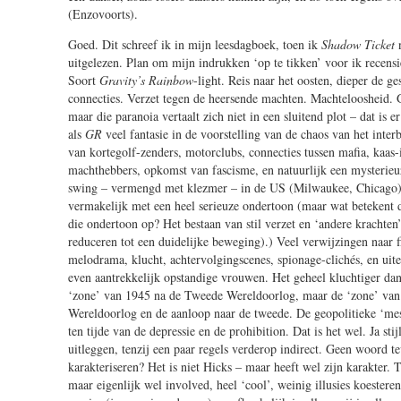
(Enzovoorts).
Goed. Dit schreef ik in mijn leesdagboek, toen ik
Shadow Ticket
n
uitgelezen. Plan om mijn indrukken ‘op te tikken’ voor ik recens
Soort
Gravity’s Rainbow
-light. Reis naar het oosten, dieper de g
connecties. Verzet tegen de heersende machten. Machteloosheid. 
maar die paranoia vertaalt zich niet in een sluitend plot – dat is er
als
GR
veel fantasie in de voorstelling van de chaos van het inte
van kortegolf-zenders, motorclubs, connecties tussen mafia, kaas
machthebbers, opkomst van fascisme, en natuurlijk een mysterie
swing – vermengd met klezmer – in de US (Milwaukee, Chicago)
vermakelijk met een heel serieuze ondertoon (maar wat betekent 
die ondertoon op? Het bestaan van stil verzet en ‘andere krachten’?
reduceren tot een duidelijke beweging).) Veel verwijzingen naar fi
melodrama, klucht, achtervolgingscenes, spionage-clichés, en uit
even aantrekkelijk opstandige vrouwen. Het geheel kluchtiger da
‘zone’ van 1945 na de Tweede Wereldoorlog, maar de ‘zone’ van
Wereldoorlog en de aanloop naar de tweede. De geopolitieke ‘me
ten tijde van de depressie en de prohibition. Dat is het wel. Ja stij
uitleggen, tenzij een paar regels verderop indirect. Geen woord te
karakteriseren? Het is niet Hicks – maar heeft wel zijn karakter.
maar eigenlijk wel involved, heel ‘cool’, weinig illusies koestere