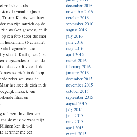
et zo bekend als
december 2016
sten die vanaf de jaren
november 2016
Tristan Keuris, wat later
october 2016
nder van zijn muziek op de
september 2016
 zijn werken geweest, en ik
august 2016
op een foto (door die snor
july 2016
hem herkennen. (Nu, na het
june 2016
e vele fragmenten die
may 2016
fy staan). Ketting zat (net
april 2016
sen uitgezonderd) – aan de
march 2016
ie plaatsvindt voor ik de
february 2016
interesse zich in de loop
january 2016
sterde zeker wel naar de
december 2015
Maar het speelde zich in de
november 2015
l degelijk muziek van
october 2015
bekende films en
september 2015
.
august 2015
july 2015
 te lezen. Invullen van
june 2015
en van de muziek waar mijn
may 2015
fdlijnen ken ik wel:
april 2015
(Ik herinner me een
march 2015