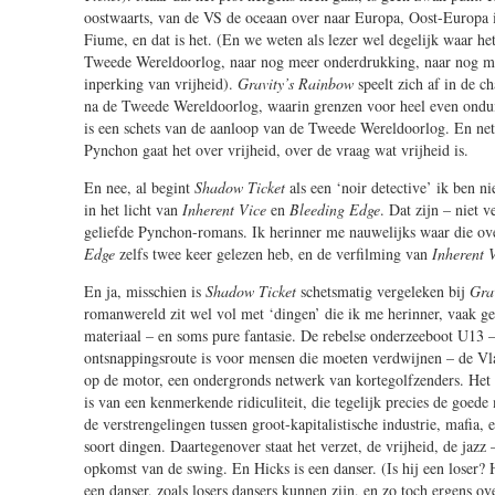
oostwaarts, van de VS de oceaan over naar Europa, Oost-Europa i
Fiume, en dat is het. (En we weten als lezer wel degelijk waar het
Tweede Wereldoorlog, naar nog meer onderdrukking, naar nog m
inperking van vrijheid).
Gravity’s Rainbow
speelt zich af in de c
na de Tweede Wereldoorlog, waarin grenzen voor heel even ondui
is een schets van de aanloop van de Tweede Wereldoorlog. En net 
Pynchon gaat het over vrijheid, over de vraag wat vrijheid is.
En nee, al begint
Shadow Ticket
als een ‘noir detective’ ik ben ni
in het licht van
Inherent Vice
en
Bleeding Edge
. Dat zijn – niet 
geliefde Pynchon-romans. Ik herinner me nauwelijks waar die ove
Edge
zelfs twee keer gelezen heb, en de verfilming van
Inherent 
En ja, misschien is
Shadow Ticket
schetsmatig vergeleken bij
Gra
romanwereld zit wel vol met ‘dingen’ die ik me herinner, vaak ge
materiaal – en soms pure fantasie. De rebelse onderzeeboot U13 
ontsnappingsroute is voor mensen die moeten verdwijnen – de Vla
op de motor, een ondergronds netwerk van kortegolfzenders. Het
is van een kenmerkende ridiculiteit, die tegelijk precies de goede
de verstrengelingen tussen groot-kapitalistische industrie, mafia, 
soort dingen. Daartegenover staat het verzet, de vrijheid, de jazz 
opkomst van de swing. En Hicks is een danser. (Is hij een loser? H
een danser, zoals losers dansers kunnen zijn, en zo toch ergens ove