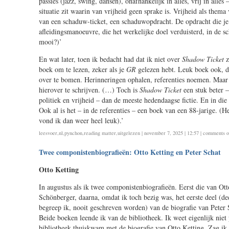
passies (jazz, swing, dansen), onafhankelijk in alles, vrij in alles –
situatie zit waarin van vrijheid geen sprake is. Vrijheid als thema
van een schaduw-ticket, een schaduwopdracht. De opdracht die je 
afleidingsmanoeuvre, die het werkelijke doel verduisterd, in de sc
mooi?)’
En wat later, toen ik bedacht had dat ik niet over
Shadow Ticket
z
boek om te lezen, zeker als je
GR
gelezen hebt. Leuk boek ook, 
over te bomen. Herinneringen ophalen, referenties noemen. Maa
hierover te schrijven. (…) Toch is
Shadow Ticket
een stuk beter –
politiek en vrijheid – dan de meeste hedendaagse fictie. En in die
Ook al is het – in de referenties – een boek van een 88-jarige. (H
vond ik dan weer heel leuk).’
leesvoer
,
nl
,
pynchon
,
reading matter
,
uitgelezen
| november 7, 2025 | 12:57 |
comments o
Twee componistenbiografieën: Otto Ketting en Peter Schat
Otto Ketting
In augustus als ik twee componistenbiografieën. Eerst die van Ot
Schönberger, daarna, omdat ik toch bezig was, het eerste deel (dee
begreep ik, nooit geschreven worden) van de biografie van Peter 
Beide boeken leende ik van de bibliotheek. Ik weet eigenlijk niet
bibliotheek thuiskwam met de biografie van Otto Ketting. Zag i