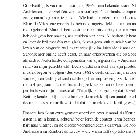
Otto Ketting is voor mij – jaargang 1966 – een bekende naam. Ni
Andriessen, maar wel één van de naoorlogse Nederlandse componi
zestig naam beginnen te maken. Wie had je verder, Ton de Leeuw, 
Klaas de Vries, enzovoorts. Ik heb ook ongetwijfeld het een en a
radio gehoord. Maar ik ben nooit naar een uitvoering van een van
heb ook geen herinnering aan stukken van hem. Al herken ik hem 
en later de bril met één mat glas), ik zou geen stuk muziek van 
lezen van de biografie wel, want terwijl ik las luisterde ik naar d
Schönberger online heeft gezet, en naar orkestwerken die op Spoti
als andere Nederlandse componisten van zijn generatie – Andries
rand van mijn gezichtsveld. Deels omdat een deel van zijn product
muziek begon te volgen (dus voor 1982), deels omdat mijn muziek
van de jaren tachtig al snel richtte op free improv en jazz. Ik lui
radio 4-programma’s met hedendaagse klassiek, en ik las er over. 
periferie van mijn interesse af. (Tegelijk is het grappig dat ik we
Ketting kende – hij maakte immers de muziek bij een aantal over
documentaires, maar ik wist niet dat het muziek van Ketting was)
Daarom ben ik nu extra geïnteresseerd om over iemand als Ketting
gaten in mijn kennis, achteraf beter leren de context leren kenn
hart naar uitging, en de directe voorgeschiedenis daarvan. De hoo
Andriessen en Reinbert de Leeuw – die waren zelfs op televisie. 