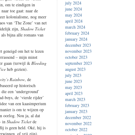
july 2024
n, om te eindigen in
june 2024
 naar toe gaat: naar de
may 2024
eer kolonialisme, nog meer
april 2024
haos van ‘The Zone’ van net
march 2024
delijk zijn,
Shadow Ticket
february 2024
als bijna alle romans van
january 2024
december 2023
et geneigd om het te lezen
november 2023
verrassend – mijn minst
october 2023
r gaan (terwijl ik
Bleeding
september 2023
Vice
heb gezien).
august 2023
july 2023
vity’s Rainbow
, de
june 2023
baseerd op historisch
may 2023
– die een ‘underground’
april 2023
d-boys, de ‘vierde rijder’
march 2023
 idee van een kaasimperium
february 2023
 manier is om te wijzen op
january 2023
en oorlog. Nou ja, al dat
december 2022
– in
Shadow Ticket
de
november 2022
ij is geen held. Oké, hij is
october 2022
rwinnen, of vrij zijn).