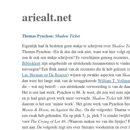
ariealt.net
Thomas Pynchon:
Shadow Ticket
Eigenlijk had ik besloten geen stukje te schrijven over
Shadow Ti
Thomas Pynchon. (En ik doe dat ook niet, want wat hier volgt z
zou ik ook een stukje schrijven? Er verschijnen genoeg recensies,
Biblioklept
zijn uitgebreide en uitstekende leesannotaties te vinde
toevoegen? Een flink aantal van de recensies die ik heb gelezen 
Luc Herman op De Reactor
) wijzen op zwakke aspecten van
Shad
dan weer het lange stuk van de teruggekeerde
William T. Vollma
die – wat mij betreft – een uitstekende verwoording is van de daa
Het is een laat werk, Pynchon is 88. Je weet, dit zou wel eens zij
en je had geen groot werk meer verwacht.
Shadow Ticket
telt 300
daarom is het een ‘minor work’. Het grote werk van Pynchon bes
Mason & Dixon
, en
Against the Day
. (In die volgorde). Daarna 
een zwak heb gehouden. En op plek 5, ja, plek 5 is zonder twijfe
voor
The Crying of Lot 49
. (Waarom maken we van die lijstjes? 
niet aan. De volgorde zegt iets over literaire voorkeuren en over l