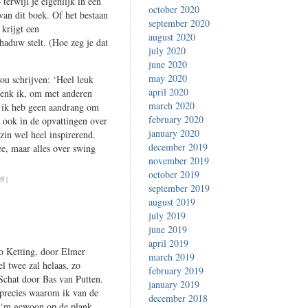
 terwijl je eigenlijk in een
october 2020
 van dit boek. Of het bestaan
september 2020
krijgt een
august 2020
haduw stelt. (Hoe zeg je dat
july 2020
june 2020
may 2020
ou schrijven: ‘Heel leuk
april 2020
denk ik, om met anderen
march 2020
r ik heb geen aandrang om
february 2020
 ook in de opvattingen over
january 2020
 zin wel heel inspirerend.
december 2019
ee, maar alles over swing
november 2019
october 2019
on
ff
|
september 2019
thomas
august 2019
pynchon:
july 2019
shadow
june 2019
ticket
april 2019
to Ketting, door Elmer
march 2019
l twee zal helaas, zo
february 2019
Schat door Bas van Putten.
january 2019
 precies waarom ik van de
december 2018
k ‘m gewoon op de plank