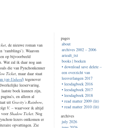
pages
about
cket
, de nieuwe roman van
archives 2002 – 2006
ijn ‘ramblings’). Waarom
ariealt_txt
 en op bijvoorbeeld
books | boeken
n. Wat zal ik daar nog aan
• download save delete –
(zoals die van Pynchonkenner
een overzicht van
ow Ticket
, maar daar staat
leesverlangen 2017
nn (op
Unherd
)
tegenover
• leesdagboek 2016
dwerkelijke leeservaring.
• leesdagboek 2017
n laatste boek kunnen zijn,
• leesdagboek 2018
 pagina’s, en alleen al
• read matter 2009 (lit)
taat uit
Gravity’s Rainbow
,
• read matter 2010 (lit)
volgt
V.
– waarvoor ik altijd
l voor
Shadow Ticket
. Nog
archives
Pynchon-lezers ontkomen er
july 2026
iteraire opvattingen. Zie
june 2026