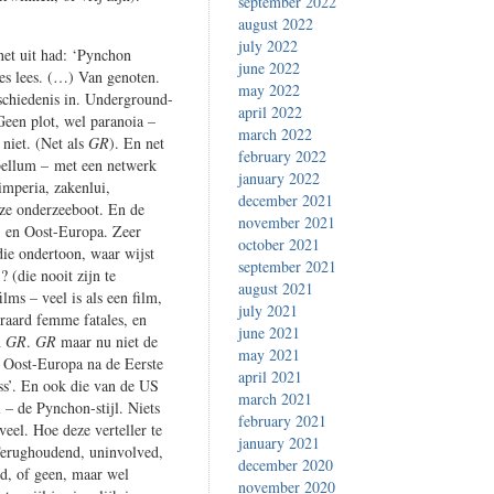
september 2022
august 2022
july 2022
et uit had: ‘Pynchon
june 2022
ies lees. (…) Van genoten.
may 2022
eschiedenis in. Underground-
april 2022
Geen plot, wel paranoia –
march 2022
 niet. (Net als
GR
). En net
february 2022
rbellum – met een netwerk
january 2022
-imperia, zakenlui,
december 2021
uze onderzeeboot. En de
november 2021
 en Oost-Europa. Zeer
october 2021
die ondertoon, waar wijst
september 2021
 (die nooit zijn te
august 2021
lms – veel is als een film,
july 2021
eraard femme fatales, en
june 2021
n
GR
.
GR
maar nu niet de
may 2021
 Oost-Europa na de Eerste
april 2021
ss’. En ook die van de US
march 2021
l – de Pynchon-stijl. Niets
february 2021
veel. Hoe deze verteller te
january 2021
 Terughoudend, uninvolved,
december 2020
nd, of geen, maar wel
november 2020