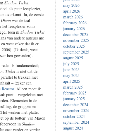
van
Shadow Ticket
,
may 2026
oel als puur leesplezier,
april 2026
den overkomt. Ja, de eerste
march 2026
 Dixon
was de taal
february 2026
e het leesplezier soms
january 2026
zegd, toen ik
Shadow Ticket
december 2025
ans van andere auteurs me
november 2025
 en weet zeker dat ik er
october 2025
n 2006). (Ik denk, weet
september 2025
lezer ben geworden).
august 2025
july 2025
 reden is fundamenteel;
june 2025
ow Ticket
is niet dat de
may 2025
 parallel te trekken met
april 2025
nhaalt – (zeker een
march 2025
e Reactor
. Alleen moet ik
february 2025
zwak punt – vergeleken met
january 2025
worden. Elementen in de
december 2024
vulling, de grappen en
november 2024
 (Het werken met platte,
october 2024
 vet op de botten’ van Mason
september 2024
ofdpersoon in
Shadow
august 2024
Het gaat verder en verder