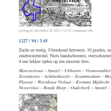
cycling
,
nl
| december 28, 2011 | 14:32 |
comments off
on
|
1228
1227 / 94 / 3.45
/
1.00
Zacht en rustig. Uitstekend fietsweer, 10 graden, m
zuidwestenwind. Niets handschoenen, overschoenen
4 uur lekker rijden op mn mooiste fiets.
Marcusstraat – Amstel – Uithoorn – Vrouwenakker
Zevenhoven – Achttienkavels – Zwammerdam – Mei
Plassen – Woerdense Verlaat – Kromme Mijdrecht 
Nessersluis – Ronde Hoep – Ouderkerk – Amstel –