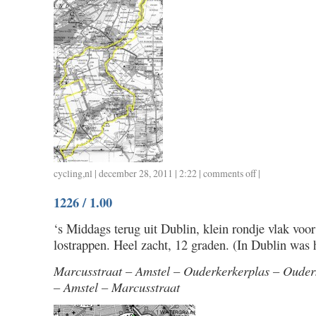
cycling
,
nl
| december 28, 2011 | 2:22 |
comments off
on
|
1227
1226 / 1.00
/
94
‘s Middags terug uit Dublin, klein rondje vlak voo
/
lostrappen. Heel zacht, 12 graden. (In Dublin was 
3.45
Marcusstraat – Amstel – Ouderkerkerplas – Oude
– Amstel – Marcusstraat