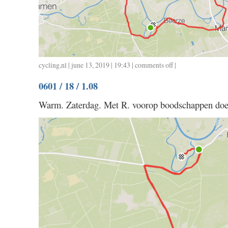
cycling
,
nl
| june 13, 2019 | 19:43 |
comments off
on
|
0602
0601 / 18 / 1.08
/
42
Warm. Zaterdag. Met R. voorop boodschappen do
/
1.42