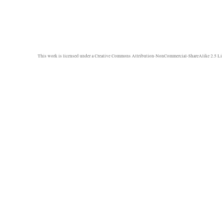
This work is licensed under a
Creative Commons Attribution-NonCommercial-ShareAlike 2.5 Li