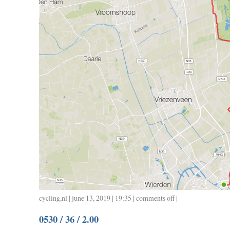
cycling
,
nl
| june 13, 2019 | 19:35 |
comments off
on
|
0531
0530 / 36 / 2.00
/
37