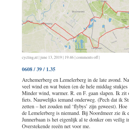
cycling
,
nl
| june 13, 2019 | 19:46 |
comments off
on
|
0609
0608 / 39 / 1.35
/
66
Archemerberg en Lemelerberg in de late avond. Na
/
veel wind en wat buien (en de hele middag stukjes t
2.52
Minder wind, warmer. R. en F. gaan slapen. Ik zit
fiets. Nauwelijks iemand onderweg. (Pech dat ik St
zetten – het zouden nul ‘flybys’ zijn geweest). Hoe l
de Lemelerberg is niemand. Bij Noordmeer zie ik 
Junnerbaan is het eigenlijk al te donker om veilig in
Overstekende reeën net voor me.