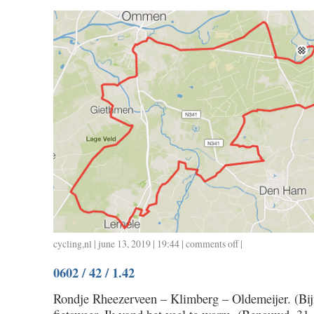
cycling
,
nl
| june 13, 2019 | 19:44 |
comments off
on
|
0608
0602 / 42 / 1.42
/
39
Rondje Rheezerveen – Klimberg – Oldemeijer. (Bijn
/
1.35