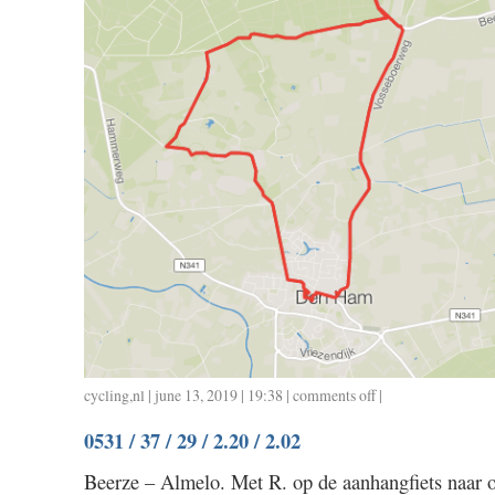
cycling
,
nl
| june 13, 2019 | 19:38 |
comments off
on
|
0601
0531 / 37 / 29 / 2.20 / 2.02
/
18
Beerze – Almelo. Met R. op de aanhangfiets naar 
/