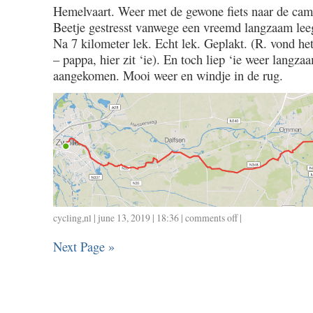
Hemelvaart. Weer met de gewone fiets naar de cam
/
Beetje gestresst vanwege een vreemd langzaam lee
29
/
Na 7 kilometer lek. Echt lek. Geplakt. (R. vond he
2.20
– pappa, hier zit ‘ie). En toch liep ‘ie weer langz
/
aangekomen. Mooi weer en windje in de rug.
2.02
cycling
,
nl
| june 13, 2019 | 18:36 |
comments off
on
|
0530
Next Page »
/
36
/
2.00