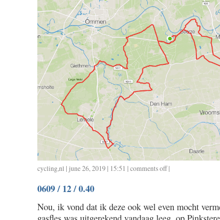
cycling
,
nl
| june 26, 2019 | 15:51 |
comments off
on
|
0622
0609 / 12 / 0.40
/
52
Nou, ik vond dat ik deze ook wel even mocht verm
/
gasfles was uitgerekend vandaag leeg, op Pinkster
2.25