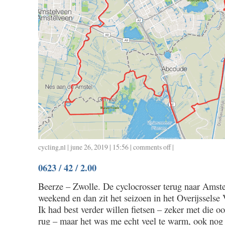
cycling
,
nl
| june 26, 2019 | 15:56 |
comments off
on
|
0626
0623 / 42 / 2.00
/
54
Beerze – Zwolle. De cyclocrosser terug naar Ams
/
weekend en dan zit het seizoen in het Overijsselse 
2.14
Ik had best verder willen fietsen – zeker met die o
rug – maar het was me echt veel te warm, ook nog 