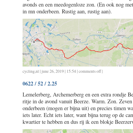
avonds en een meedogenloze zon. (En ook nog met
in mn onderbeen. Rustig aan, rustig aan).
cycling
,
nl
| june 26, 2019 | 15:54 |
comments off
on
|
0623
0622 / 52 / 2.25
/
42
Lemelerberg, Archemerberg en een extra rondje Be
/
ritje in de avond vanuit Beerze. Warm. Zon. Zeven
2.00
onderbeen (mogen er bijna uit) en precies timen w
iets later. Echt iets later, want bijna terug op de ca
kwartier te hebben en dus rij ik een blokje Beerzer