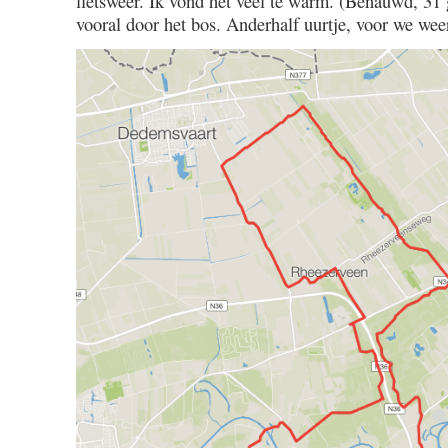
fietsweer. Ik vond het veel te warm. (Benauwd, 31
vooral door het bos. Anderhalf uurtje, voor we wee