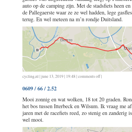
auto op de camping zijn. Met de stadsfiets heen e
de Pallegaerste waar ze ze wel hadden, lege gasfle
terug. En wel meteen na m’n rondje Duitsland.
cycling
,
nl
| june 13, 2019 | 19:48 |
comments off
on
|
0609
0609 / 66 / 2.52
/
12
Mooi zonnig en wat wolken, 18 tot 20 graden. Ron
/
het bos tussen Itterbeck en Wilsum. Ik vraag me af
0.40
jaren met de racefiets reed, zo stenig en zanderig i
wel mooi.