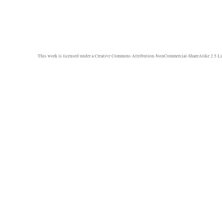
This work is licensed under a
Creative Commons Attribution-NonCommercial-ShareAlike 2.5 Li