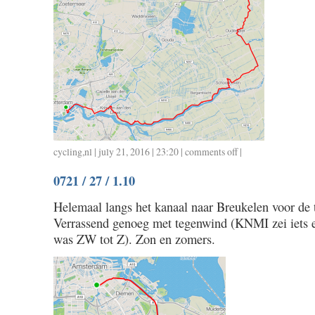
cycling
,
nl
| july 21, 2016 | 23:20 |
comments off
on
|
0721
0721 / 27 / 1.10
/
60
Helemaal langs het kanaal naar Breukelen voor de 
/
Verrassend genoeg met tegenwind (KNMI zei iets 
2.10
was ZW tot Z). Zon en zomers.