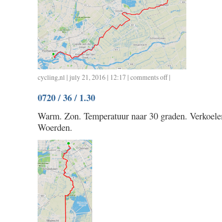
cycling
,
nl
| july 21, 2016 | 12:17 |
comments off
on
|
0720
0720 / 36 / 1.30
/
50
Warm. Zon. Temperatuur naar 30 graden. Verkoele
/
Woerden.
2.00