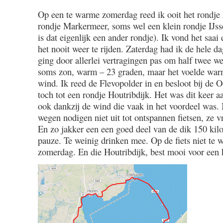
16
Op een te warme zomerdag reed ik ooit het rondje 
/
rondje Markermeer, soms wel een klein rondje IJs
48
/
is dat eigenlijk een ander rondje). Ik vond het saa
0.45
het nooit weer te rijden. Zaterdag had ik de hele d
/
ging door allerlei vertragingen pas om half twee w
2.00
soms zon, warm – 23 graden, maar het voelde war
wind. Ik reed de Flevopolder in en besloot bij de 
toch tot een rondje Houtribdijk. Het was dit keer aa
ook dankzij de wind die vaak in het voordeel was. 
wegen nodigen niet uit tot ontspannen fietsen, ze 
En zo jakker een een goed deel van de dik 150 kil
pauze. Te weinig drinken mee. Op de fiets niet te 
zomerdag. En die Houtribdijk, best mooi voor een k