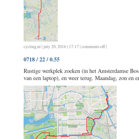
cycling
,
nl
| july 20, 2016 | 17:17 |
comments off
on
|
0720
0718 / 22 / 0.55
/
36
Rustige werkplek zoeken (in het Amsterdamse Bos –
/
van een laptop), en weer terug. Maandag, zon en 
1.30