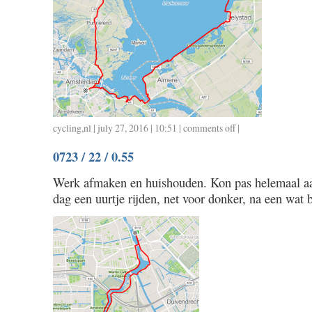
cycling
,
nl
| july 27, 2016 | 10:51 |
comments off
on
|
0724
0723 / 22 / 0.55
/
152
Werk afmaken en huishouden. Kon pas helemaal aa
/
dag een uurtje rijden, net voor donker, na een wat
5.52