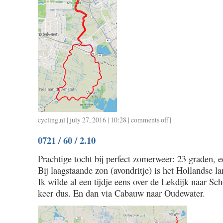
cycling
,
nl
| july 27, 2016 | 10:28 |
comments off
on
|
0722
0721 / 60 / 2.10
/
35
Prachtige tocht bij perfect zomerweer: 23 graden, ee
/
Bij laagstaande zon (avondritje) is het Hollandse l
1.30
Ik wilde al een tijdje eens over de Lekdijk naar Sc
keer dus. En dan via Cabauw naar Oudewater.