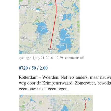
cycling
,
nl
| july 21, 2016 | 12:29 |
comments off
on
|
0721
0720 / 50 / 2.00
/
27
Rotterdam – Woerden. Net iets anders, maar nauwel
/
weg door de Krimpenerwaard. Zomerweer, bewolkt 
1.10
geen onweer en geen regen.