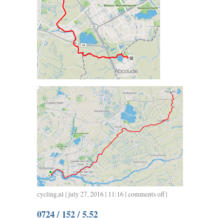
cycling
,
nl
| july 27, 2016 | 11:16 |
comments off
on
|
0725
0724 / 152 / 5.52
/