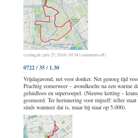
cycling
,
nl
| july 27, 2016 | 10:34 |
comments off
on
|
0723
0722 / 35 / 1.30
/
22
Vrijdagavond, net voor donker. Net genoeg tijd vo
/
Prachtig zomerweer – avondkoelte na een warme da
0.55
geluidloos en supersoepel. (Nieuwe ketting – krans
gesmeerd. Ter herinnering voor mijzelf: teller staat
sinds wanneer dat is, maar hij staat op 5.000).