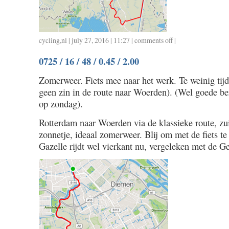
cycling
,
nl
| july 27, 2016 | 11:27 |
comments off
on
|
0726
0725 / 16 / 48 / 0.45 / 2.00
/
40
Zomerweer. Fiets mee naar het werk. Te weinig tijd
/
geen zin in de route naar Woerden). (Wel goede be
1.30
op zondag).
Rotterdam naar Woerden via de klassieke route, z
zonnetje, ideaal zomerweer. Blij om met de fiets te
Gazelle rijdt wel vierkant nu, vergeleken met de Ge