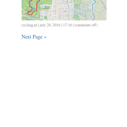
cycling
,
nl
| july 20, 2016 | 17:16 |
comments off
on
|
0718
Next Page »
/
22
/
0.55