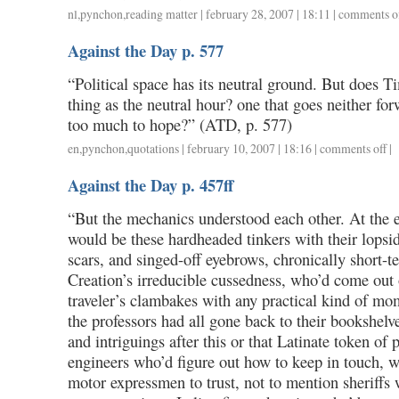
nl
,
pynchon
,
reading matter
| february 28, 2007 | 18:11 |
comments o
Against the Day p. 577
“Political space has its neutral ground. But does T
thing as the neutral hour? one that goes neither for
too much to hope?” (ATD, p. 577)
en
,
pynchon
,
quotations
| february 10, 2007 | 18:16 |
comments off
on
|
aga
Against the Day p. 457ff
the
day
“But the mechanics understood each other. At the 
p.
would be these hardheaded tinkers with their lopsid
577
scars, and singed-off eyebrows, chronically short-
Creation’s irreducible cussedness, who’d come out 
traveler’s clambakes with any practical kind of 
the professors had all gone back to their booksh
and intriguings after this or that Latinate token of p
engineers who’d figure out how to keep in touch, w
motor expressmen to trust, not to mention sheriffs