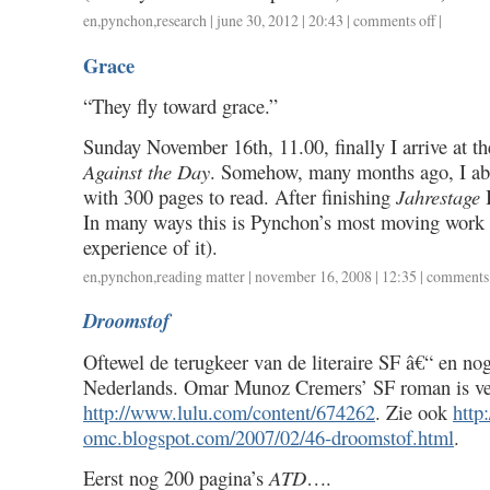
en
,
pynchon
,
research
| june 30, 2012 | 20:43 |
comments off
on
|
word
Grace
frequency
in
“They fly toward grace.”
pynchon
Sunday November 16th, 11.00, finally I arrive at th
Against the Day
. Somehow, many months ago, I ab
with 300 pages to read. After finishing
Jahrestage
I
In many ways this is Pynchon’s most moving work 
experience of it).
en
,
pynchon
,
reading matter
| november 16, 2008 | 12:35 |
comments 
Droomstof
Oftewel de terugkeer van de literaire SF â€“ en nog
Nederlands. Omar Munoz Cremers’ SF roman is ver
http://www.lulu.com/content/674262
. Zie ook
http
omc.blogspot.com/2007/02/46-droomstof.html
.
Eerst nog 200 pagina’s
ATD
….