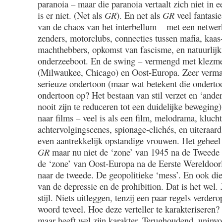
paranoia – maar die paranoia vertaalt zich niet in e
is er niet. (Net als
GR
). En net als
GR
veel fantasie
van de chaos van het interbellum – met een netwer
zenders, motorclubs, connecties tussen mafia, kaas
machthebbers, opkomst van fascisme, en natuurlijk
onderzeeboot. En de swing – vermengd met klezme
(Milwaukee, Chicago) en Oost-Europa. Zeer vermak
serieuze ondertoon (maar wat betekent die ondertoo
ondertoon op? Het bestaan van stil verzet en ‘ander
nooit zijn te reduceren tot een duidelijke beweging
naar films – veel is als een film, melodrama, klucht
achtervolgingscenes, spionage-clichés, en uiteraar
even aantrekkelijk opstandige vrouwen. Het geheel
GR
maar nu niet de ‘zone’ van 1945 na de Tweede
de ‘zone’ van Oost-Europa na de Eerste Wereldoor
naar de tweede. De geopolitieke ‘mess’. En ook die
van de depressie en de prohibition. Dat is het wel. 
stijl. Niets uitleggen, tenzij een paar regels verder
woord teveel. Hoe deze verteller te karakteriseren?
maar heeft wel zijn karakter. Terughoudend, uninvo