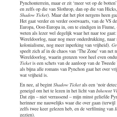
Pynchonterrein, maar er zit ‘meer vet op de botte
en zelfs op die van Slothrop, dan op die van Hicks
Shadow Ticket
). Maar dat het plot nergens heen ga
Het gaat verder en verder oostwaarts, van de VS de
Europa, Oost-Europa in, om te eindigen in Fiume, e
weten als lezer wel degelijk waar het naar toe gaat
Wereldoorlog, naar nog meer onderdrukking, naar
kolonialisme, nog meer inperking van vrijheid).
Gr
speelt zich af in de chaos van ‘The Zone’ van net 
Wereldoorlog, waarin grenzen voor heel even ondui
Ticket
is een schets van de aanloop van de Tweede
als bijna alle romans van Pynchon gaat het over vri
wat vrijheid is.
En nee, al begint
Shadow Ticket
als een ‘noir detec
geneigd om het te lezen in het licht van
Inherent V
Dat zijn – niet verrassend – mijn minst geliefde P
herinner me nauwelijks waar die over gaan (terwijl
zelfs twee keer gelezen heb, en de verfilming van
I
gezien).