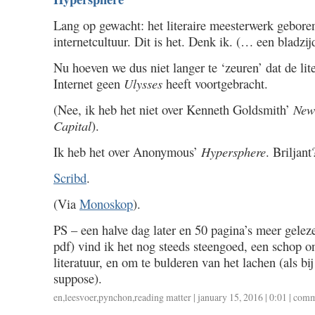
Lang op gewacht: het literaire meesterwerk geboren
internetcultuur. Dit is het. Denk ik. (… een bladzij
Nu hoeven we dus niet langer te ‘zeuren’ dat de lite
Internet geen
Ulysses
heeft voortgebracht.
(Nee, ik heb het niet over Kenneth Goldsmith’
New
Capital
).
Ik heb het over Anonymous’
Hypersphere
. Briljan
Scribd
.
(Via
Monoskop
).
PS – een halve dag later en 50 pagina’s meer gelez
pdf) vind ik het nog steeds steengoed, een schop o
literatuur, en om te bulderen van het lachen (als bij
suppose).
en
,
leesvoer
,
pynchon
,
reading matter
| january 15, 2016 | 0:01 |
comm