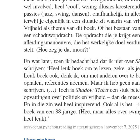
wel involved, heel ‘cool’, weinig illusies koesteren
passies (jazz, swing, dansen), onafhankelijk in alles,
terwijl je eigenlijk in een situatie zit waarin van vr
Vrijheid als thema van dit boek. Of het bestaan va
een schaduwopdracht. De opdracht die je krijgt een
afleidingsmanoeuvre, die het werkelijke doel verdu
stelt. (Hoe zeg je dat mooi?)’
En wat later, toen ik bedacht had dat ik niet over
S
schrijven: ‘Heel leuk boek om te lezen, zeker als j
Leuk boek ook, denk ik, om met anderen over te 
ophalen, referenties noemen. Maar ik heb geen aan
schrijven. (…) Toch is
Shadow Ticket
een stuk bete
opvattingen over politiek en vrijheid – dan de mees
En in die zin wel heel inspirerend. Ook al is het – i
boek van een 88-jarige. (Hee, maar alles over swi
heel leuk).’
leesvoer
,
nl
,
pynchon
,
reading matter
,
uitgelezen
| november 7, 2025 |
Hypersphere