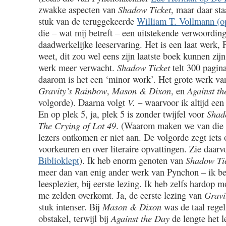
zwakke aspecten van
Shadow Ticket
, maar daar sta
stuk van de teruggekeerde
William T. Vollmann (
die – wat mij betreft – een uitstekende verwoording
daadwerkelijke leeservaring. Het is een laat werk, 
weet, dit zou wel eens zijn laatste boek kunnen zijn
werk meer verwacht.
Shadow Ticket
telt 300 pagina
daarom is het een ‘minor work’. Het grote werk va
Gravity’s Rainbow
,
Mason & Dixon
, en
Against t
volgorde). Daarna volgt
V.
– waarvoor ik altijd ee
En op plek 5, ja, plek 5 is zonder twijfel voor
Shad
The Crying of Lot 49
. (Waarom maken we van die l
lezers ontkomen er niet aan. De volgorde zegt iets o
voorkeuren en over literaire opvattingen. Zie daar
Biblioklept
). Ik heb enorm genoten van
Shadow Ti
meer dan van enig ander werk van Pynchon – ik be
leesplezier, bij eerste lezing. Ik heb zelfs hardop 
me zelden overkomt. Ja, de eerste lezing van
Gravi
stuk intenser. Bij
Mason & Dixon
was de taal regel
obstakel, terwijl bij
Against the Day
de lengte het 