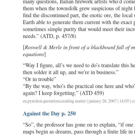
many questions, Italian firework artists who’d come
them when the townsfolk grew suspicious of night 
find the discontinued part, the exotic ore, the loca
Earth able to generate them current with the exact 
sometimes simple purity that would meet their incr
needs.” (ATD, p. 457/8)
[
Roswell & Merle in front of a blackboard full of 
equations
]
“Way I figure, all’s we need to do’s translate this h
then solder it all up, and we’re in business.”
“Or in trouble”
“By the way, who’s the practical one here and who’
again? I keep forgetting.” (ATD 459)
en
,
pynchon
,
quotations
,
reading matter
| january 28, 2007 | 14:05 |
c
Against the Day p. 250
“So”, the professor has gone on to explain, “if one 
maps begin as dreams, pass through a finite life in