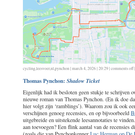
cycling
,
leesvoer
,
nl
,
pynchon
| march 4, 2026 | 20:29 |
comments off
o
0
Thomas Pynchon:
Shadow Ticket
/
2
Eigenlijk had ik besloten geen stukje te schrijven 
/
nieuwe roman van Thomas Pynchon. (En ik doe dat
1
hier volgt zijn ‘ramblings’). Waarom zou ik ook een
verschijnen genoeg recensies, en op bijvoorbeeld
B
uitgebreide en uitstekende leesannotaties te vinden
aan toevoegen? Een flink aantal van de recensies d
(zoals die van Pynchonkenner
Luc Herman op De 