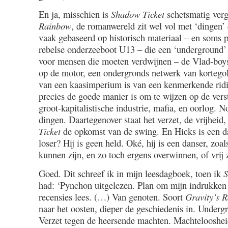
En ja, misschien is
Shadow Ticket
schetsmatig verg
Rainbow
, de romanwereld zit wel vol met ‘dingen’ 
vaak gebaseerd op historisch materiaal – en soms p
rebelse onderzeeboot U13 – die een ‘underground’ 
voor mensen die moeten verdwijnen – de Vlad-boys,
op de motor, een ondergronds netwerk van kortegol
van een kaasimperium is van een kenmerkende ridicu
precies de goede manier is om te wijzen op de vers
groot-kapitalistische industrie, mafia, en oorlog. No
dingen. Daartegenover staat het verzet, de vrijheid,
Ticket
de opkomst van de swing. En Hicks is een dan
loser? Hij is geen held. Oké, hij is een danser, zoal
kunnen zijn, en zo toch ergens overwinnen, of vrij z
Goed. Dit schreef ik in mijn leesdagboek, toen ik
S
had: ‘Pynchon uitgelezen. Plan om mijn indrukken ‘
recensies lees. (…) Van genoten. Soort
Gravity’s 
naar het oosten, dieper de geschiedenis in. Underg
Verzet tegen de heersende machten. Machtelooshei