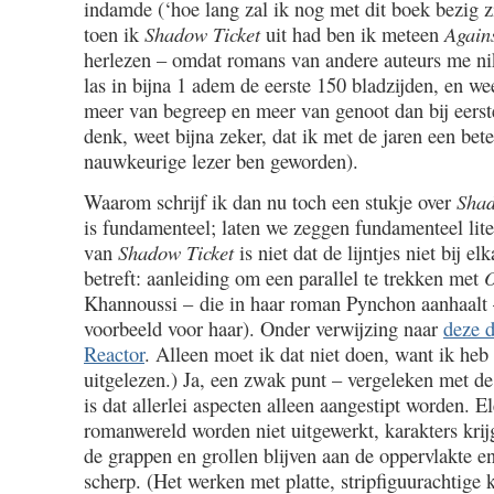
indamde (‘hoe lang zal ik nog met dit boek bezig z
toen ik
Shadow Ticket
uit had ben ik meteen
Again
herlezen – omdat romans van andere auteurs me nik
las in bijna 1 adem de eerste 150 bladzijden, en wee
meer van begreep en meer van genoot dan bij eerste
denk, weet bijna zeker, dat ik met de jaren een bet
nauwkeurige lezer ben geworden).
Waarom schrijf ik dan nu toch een stukje over
Shad
is fundamenteel; laten we zeggen fundamenteel lit
van
Shadow Ticket
is niet dat de lijntjes niet bij e
betreft: aanleiding om een parallel te trekken met
Khannoussi – die in haar roman Pynchon aanhaalt 
voorbeeld voor haar). Onder verwijzing naar
deze d
Reactor
. Alleen moet ik dat niet doen, want ik heb
uitgelezen.) Ja, een zwak punt – vergeleken met de
is dat allerlei aspecten alleen aangestipt worden. 
romanwereld worden niet uitgewerkt, karakters krij
de grappen en grollen blijven aan de oppervlakte en 
scherp. (Het werken met platte, stripfiguurachtige k