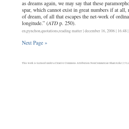
as dreams again, we may say that these paramorpho
spar, which cannot exist in great numbers if at all, 
of dream, of all that escapes the net-work of ordina
longitude.” (
ATD
p. 250).
en
,
pynchon
,
quotations
,
reading matter
| december 16, 2006 | 16:48 
Next Page »
This work is licensed under a
Creative Commons Attribution-NonCommercial-ShareAlike 2.5 Li