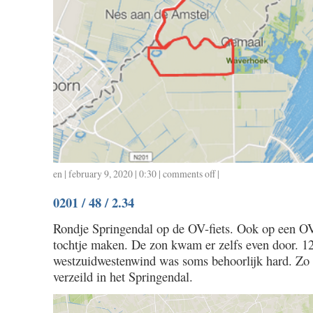
en
| february 9, 2020 | 0:30 |
comments off
on
|
0205
0201 / 48 / 2.34
/
40
Rondje Springendal op de OV-fiets. Ook op een OV-
/
tochtje maken. De zon kwam er zelfs even door. 1
1.37
westzuidwestenwind was soms behoorlijk hard. Zo 
verzeild in het Springendal.