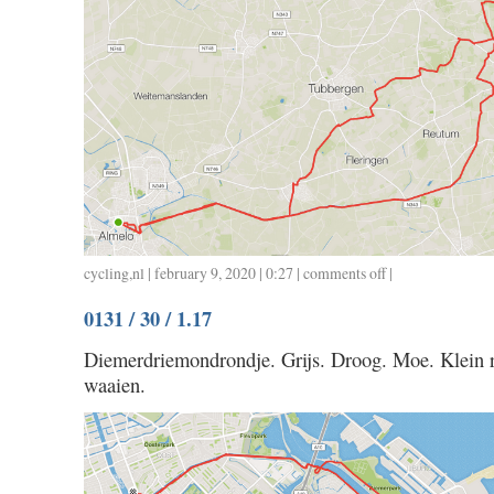
cycling
,
nl
| february 9, 2020 | 0:27 |
comments off
on
|
0201
0131 / 30 / 1.17
/
48
Diemerdriemondrondje. Grijs. Droog. Moe. Klein r
/
waaien.
2.34