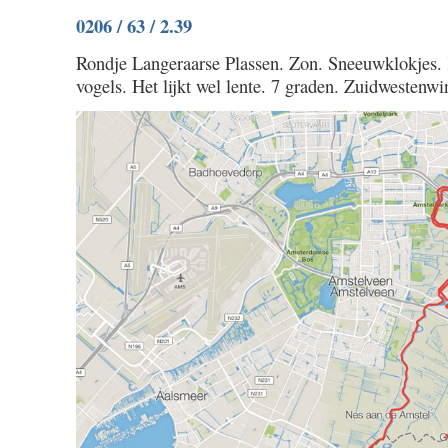
0207
0206 / 63 / 2.39
/
66
Rondje Langeraarse Plassen. Zon. Sneeuwklokjes. 
/
vogels. Het lijkt wel lente. 7 graden. Zuidwestenwi
2.50