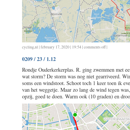
cycling
,
nl
| february 17, 2020 | 19:54 |
comments off
on
|
0214
0209 / 23 / 1.12
/
57
Rondje Ouderkerkerplas. R. ging zwemmen met een
/
wat storm? De storm was nog niet gearriveerd. Win
2.20
soms een windstoot. Schoot toch 1 keer toen ik even
van het weggetje. Maar zo lang de wind tegen was, 
opzij, goed te doen. Warm ook (10 graden) en droo