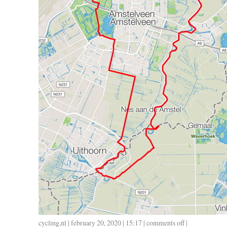
cycling
,
nl
| february 20, 2020 | 15:17 |
comments off
on
|