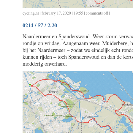
cycling
,
nl
| february 17, 2020 | 19:55 |
comments off
on
|
0215
0214 / 57 / 2.20
/
38
Naardermeer en Spanderswoud. Weer storm verwa
/
rondje op vrijdag. Aangenaam weer. Muiderberg, h
1.42
bij het Naardermeer – zodat we eindelijk echt ron
kunnen rijden – toch Spanderswoud en dan de korts
modderig onverhard.