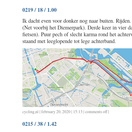
0220
0219 / 18 / 1.00
/
44
Ik dacht even voor donker nog naar buiten. Rijden. 
/
(Net voorbij het Diemerpark). Derde keer in vier d
2.00
fietsen). Puur pech of slecht karma rond het achter
staand met leeglopende tot lege achterband.
cycling
,
nl
| february 20, 2020 | 15:13 |
comments off
on
|
0219
0215 / 38 / 1.42
/
18