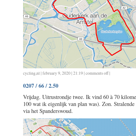
cycling
,
nl
| february 9, 2020 | 21:19 |
comments off
on
|
0209
0207 / 66 / 2.50
/
23
Vrijdag. Uitrustrondje twee. Ik vind 60 à 70 kilome
/
100 wat ik eigenlijk van plan was). Zon. Stralende
1.12
via het Spanderswoud.