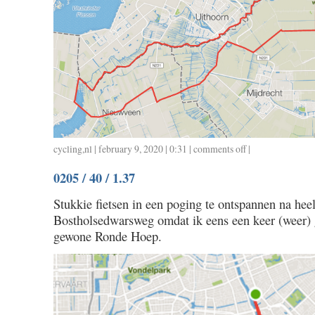
cycling
,
nl
| february 9, 2020 | 0:31 |
comments off
on
|
0206
0205 / 40 / 1.37
/
63
Stukkie fietsen in een poging te ontspannen na heel
/
Bostholsedwarsweg omdat ik eens een keer (weer) 
2.39
gewone Ronde Hoep.