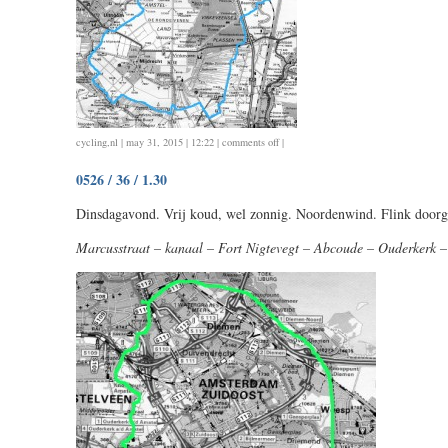
on
cycling
,
nl
| may 31, 2015 | 12:22 |
comments off
|
0530
0526 / 36 / 1.30
/
69
Dinsdagavond. Vrij koud, wel zonnig. Noordenwind. Flink doorg
/
2.45
Marcusstraat – kanaal – Fort Nigtevegt – Abcoude – Ouderkerk –