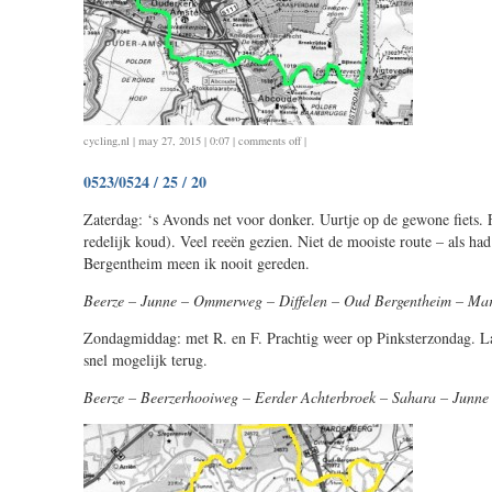
on
cycling
,
nl
| may 27, 2015 | 0:07 |
comments off
|
0526
0523/0524 / 25 / 20
/
36
Zaterdag: ‘s Avonds net voor donker. Uurtje op de gewone fiets.
/
redelijk koud). Veel reeën gezien. Niet de mooiste route – als had
1.30
Bergentheim meen ik nooit gereden.
Beerze – Junne – Ommerweg – Diffelen – Oud Bergentheim – Mar
Zondagmiddag: met R. en F. Prachtig weer op Pinksterzondag. La
snel mogelijk terug.
Beerze – Beerzerhooiweg – Eerder Achterbroek – Sahara – Junne