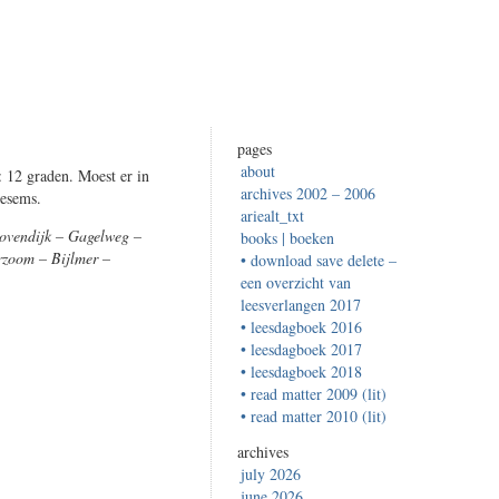
pages
about
: 12 graden. Moest er in
archives 2002 – 2006
oesems.
ariealt_txt
ovendijk – Gagelweg –
books | boeken
rzoom – Bijlmer –
• download save delete –
een overzicht van
leesverlangen 2017
• leesdagboek 2016
• leesdagboek 2017
• leesdagboek 2018
• read matter 2009 (lit)
• read matter 2010 (lit)
archives
july 2026
june 2026