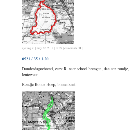
on
cycling
,
nl
| may 22, 2015 | 19:27 |
comments off
|
0522
0521 / 35 / 1.20
/
35
Donderdagochtend, eerst R. naar school brengen, dan een rondje,
/
lenteweer.
1.20
Rondje Ronde Hoep, binnenkant.