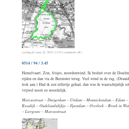
on
cycling
,
nl
| may 22, 2015 | 11:53 |
comments off
|
0521
0514 / 94 / 3.45
/
35
Hemelvaart. Zon, frisjes, noordenwind. Ik besluit over de IJssel
/
rijden en dan via de Beemster terug. Veel wind in de rug. (Draai
1.20
trok aan.) Had ik een tellertje gehad, dan was ik waarschijnlijk i
vrijwel nooit zo noordelijk.
Marcusstraat – Durgerdam – Uitdam – Monnickendam – Edam – 
Kwadijk – Oudelandsdijkje – Ilpendam – Overleek – Broek in Wat
– Liergouw – Marcusstraat