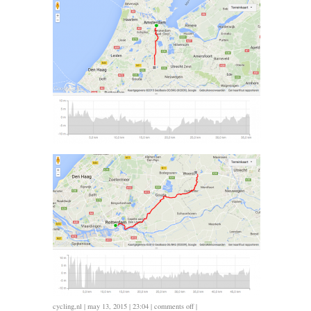
on
cycling
,
nl
| may 13, 2015 | 23:04 |
comments off
|