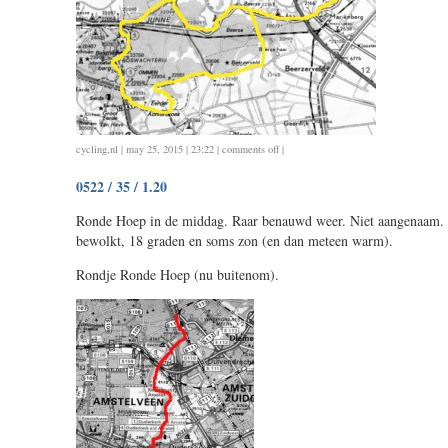
on
cycling
,
nl
| may 25, 2015 | 23:22 |
comments off
|
0523/0524
0522 / 35 / 1.20
/
25
Ronde Hoep in de middag. Raar benauwd weer. Niet aangenaam. 
/
bewolkt, 18 graden en soms zon (en dan meteen warm).
20
Rondje Ronde Hoep (nu buitenom).