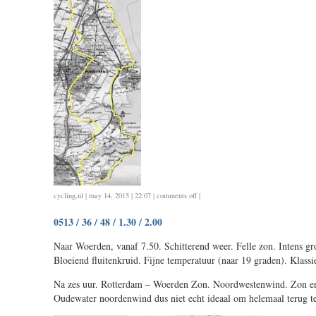
on
cycling
,
nl
| may 14, 2015 | 22:07 |
comments off
|
0514
0513 / 36 / 48 / 1.30 / 2.00
/
94
Naar Woerden, vanaf 7.50. Schitterend weer. Felle zon. Intens g
/
Bloeiend fluitenkruid. Fijne temperatuur (naar 19 graden). Klassi
3.45
Na zes uur. Rotterdam – Woerden Zon. Noordwestenwind. Zon en 
Oudewater noordenwind dus niet echt ideaal om helemaal terug t