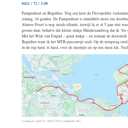
0421 / 72 / 3.08
/
63
Pampushout en Beginbos. Nog een keer de Flevopolder verkenne
/
zonnig, 16 graden. De Pampushout is inmiddels mooi om doorheen
2.42
Almere Poort is nog steeds ellende, terwijl ik er al 5 jaar niet was
groens daar, behalve dat kleine stukje Muiderzandweg dat ik ‘for 
Met het Wim van Estpad – goed stukje – en zomaar de doorsteek
Beginbos waar ik het MTB-parcoursje reed. Op de terugweg reed 
in de rug hard, te hard, over de steentjes en op een steen lek. Toch
on
cycling
,
nl
| april 22, 2022 | 0:29 |
comments off
|
0421