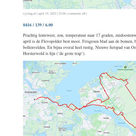
on
cycling
,
nl
| april 19, 2022 | 22:06 |
comments off
|
0417
0416 / 139 / 6.00
/
32
Prachtig lenteweer, zon, temperatuur naar 17 graden, zuidoosten
/
april is de Flevopolder best mooi. Frisgroen blad aan de bomen, 
1.28
bollenvelden. En bijna overal heel rustig. Nieuwe fietspad van Oo
Horsterwold is fijn (‘de grote trap’).