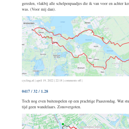
gereden, vlakbij alle schelpenpaadjes die ik van voor en achter 
was. (Voor mij dan).
on
cycling
,
nl
| april 19, 2022 | 22:18 |
comments off
|
0418
0417 / 32 / 1.28
/
126
Toch nog even buitenspelen op een prachtige Paaszondag. Wat st
/
tijd geen wandelaars. Zonovergoten.
5.10