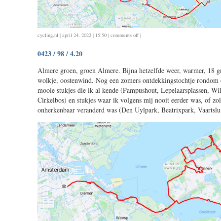
on
cycling
,
nl
| april 24, 2022 | 15:50 |
comments off
|
0424
0423 / 98 / 4.20
/
78
Almere groen, groen Almere. Bijna hetzelfde weer, warmer, 18 gr
/
wolkje, oostenwind. Nog een zomers ontdekkingstochtje rondom
3.35
mooie stukjes die ik al kende (Pampushout, Lepelaarsplassen, W
Cirkelbos) en stukjes waar ik volgens mij nooit eerder was, of zo
onherkenbaar veranderd was (Den Uylpark, Beatrixpark, Vaartslui