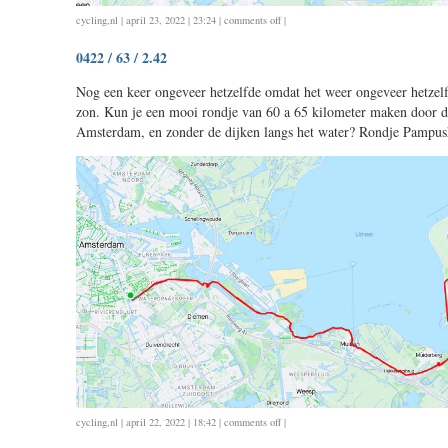
on
cycling
,
nl
| april 23, 2022 | 23:24 |
comments off
|
0423
0422 / 63 / 2.42
/
98
Nog een keer ongeveer hetzelfde omdat het weer ongeveer hetze
/
zon. Kun je een mooi rondje van 60 a 65 kilometer maken door d
4.20
Amsterdam, en zonder de dijken langs het water? Rondje Pampus
on
cycling
,
nl
| april 22, 2022 | 18:42 |
comments off
|
0422