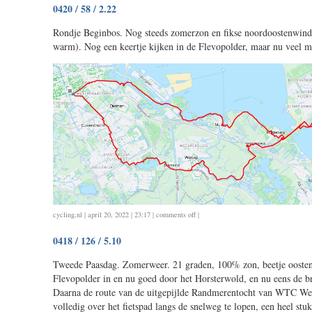
0420 / 58 / 2.22
/
72
Rondje Beginbos. Nog steeds zomerzon en fikse noordoostenwind.
/
warm). Nog een keertje kijken in de Flevopolder, maar nu veel mi
3.08
on
cycling
,
nl
| april 20, 2022 | 23:17 |
comments off
|
0420
0418 / 126 / 5.10
/
58
Tweede Paasdag. Zomerweer. 21 graden, 100% zon, beetje ooste
/
Flevopolder in en nu goed door het Horsterwold, en nu eens de b
2.22
Daarna de route van de uitgepijlde Randmerentocht van WTC We
volledig over het fietspad langs de snelweg te lopen, een heel stu