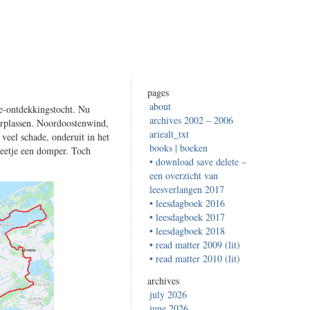
pages
about
e-ontdekkingstocht. Nu
archives 2002 – 2006
erplassen. Noordoostenwind,
ariealt_txt
 veel schade, onderuit in het
books | boeken
beetje een domper. Toch
• download save delete –
een overzicht van
leesverlangen 2017
• leesdagboek 2016
• leesdagboek 2017
• leesdagboek 2018
• read matter 2009 (lit)
• read matter 2010 (lit)
archives
july 2026
june 2026