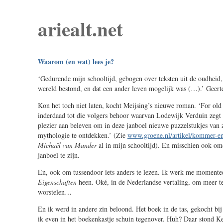
ariealt.net
Waarom (en wat) lees je?
‘Gedurende mijn schooltijd, gebogen over teksten uit de oudheid, 
wereld bestond, en dat een ander leven mogelijk was (…).’ Geer
Kon het toch niet laten, kocht Meijsing’s nieuwe roman. ‘For old
inderdaad tot die volgers behoor waarvan Lodewijk Verduin zegt 
plezier aan beleven om in deze janboel nieuwe puzzelstukjes van z
mythologie te ontdekken.’ (Zie
www.groene.nl/artikel/kommer-e
Michaël van Mander
al in mijn schooltijd). En misschien ook om
janboel te zijn.
En, ook om tussendoor iets anders te lezen. Ik werk me momente
Eigenschaften
heen. Oké, in de Nederlandse vertaling, om meer te
worstelen…
En ik werd in andere zin beloond. Het boek in de tas, gekocht b
ik even in het boekenkastje schuin tegenover. Huh? Daar stond 