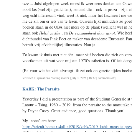
vier…
. Juist afgelopen week moest ik weer eens denken aan Ouwen
nooit las (wel zijn gedichten), iemand die – ook in proza – zijn e
weg echt interessant vind, weet ik niet, maar het fascineert me we
me de zin om er iets van te lezen. Ouwens lijkt inmiddels zo goed 
boeken staan in de OBA niet meer op de plank (wellicht wel in he
staan ook
Helis’ mythe’
, en
De eenzaamheid door genot
. Wie heef
dichtbundel van Pink Poet en maker van decadente Eurotrash Pat
betreft vrij afzichtelijke) illustraties. Nou ja.
Zo kwam ik thuis met niet één, maar vijf boeken die zich op vers
voortkomen uit wat voor mij een 1970’s esthetica is. Of iets derge
(En voor wie het zich afvraagt, ik zet ook op gezette tijden boeke
on
leesvoer
,
nl
,
quotations
,
reading matter
| july 4, 2026 | 18:32 |
comments off
|
waarom
KABK: The Parasite
(en
wat)
Yesterday I did a presentation as part of the Studium Generale a
lees
Latour – Tsing, 1980 – 2019: from the parasite to the matsutake
je?
by Dayna Casey. Great audience, good questions. Thank you!
My ‘notes’ are here:
https://ariealt.home.xs4all.nl/2019/kabk/2019_kabk_parasite_pre