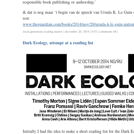
responsible book publishing or authorship.’
& dat is nog maar ‘t begin van de speech van Ursula K. Le Guin 
rest:
www.theguardian.com/books/2014/nov/20/ursula-k-le-guin-natio
on
en
,
nl
,
quotations
,
reading matter
| december 20, 2014 | 0:52 |
comments off
|
future
Dark Ecology, attempt at a reading list
lit
Initially I had the idea to make a short reading list for the Dark 