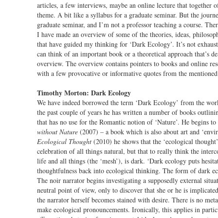
articles, a few interviews, maybe an online lecture that together o
theme. A bit like a syllabus for a graduate seminar. But the journ
graduate seminar, and I’m not a professor teaching a course. There
I have made an overview of some of the theories, ideas, philosoph
that have guided my thinking for ‘Dark Ecology’. It’s not exhaus
can think of an important book or a theoretical approach that’s de
overview. The overview contains pointers to books and online reso
with a few provocative or informative quotes from the mentioned
Timothy Morton: Dark Ecology
We have indeed borrowed the term ‘Dark Ecology’ from the wo
the past couple of years he has written a number of books outlin
that has no use for the Romantic notion of ‘Nature’. He begins to 
without Nature
(2007) – a book which is also about art and ‘envi
Ecological Thought
(2010) he shows that the ‘ecological thought’
celebration of all things natural, but that to really think the inter
life and all things (the ‘mesh’), is dark. ‘Dark ecology puts hesita
thoughtfulness back into ecological thinking. The form of dark eco
The noir narrator begins investigating a supposedly external situ
neutral point of view, only to discover that she or he is implicate
the narrator herself becomes stained with desire. There is no me
make ecological pronouncements. Ironically, this applies in partic