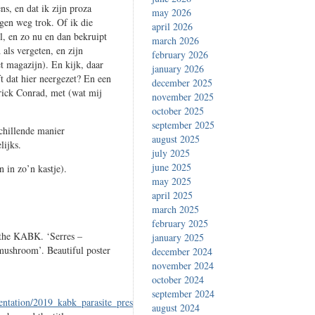
s, en dat ik zijn proza
may 2026
igen weg trok. Of ik die
april 2026
l, en zo nu en dan bekruipt
march 2026
als vergeten, en zijn
february 2026
t magazijn). En kijk, daar
january 2026
t dat hier neergezet? En een
december 2025
rick Conrad, met (wat mij
november 2025
october 2025
september 2025
chillende manier
august 2025
lijks.
july 2025
june 2025
n in zo’n kastje).
may 2025
april 2025
march 2025
february 2025
t the KABK. ‘Serres –
january 2025
 mushroom’. Beautiful poster
december 2024
november 2024
october 2024
september 2024
sentation/2019_kabk_parasite_presentation.html
.
august 2024