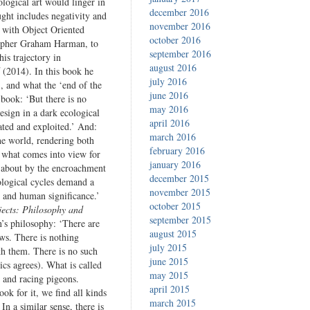
logical art would linger in
december 2016
ght includes negativity and
november 2016
 with Object Oriented
october 2016
osopher Graham Harman, to
september 2016
is trajectory in
august 2016
(2014). In this book he
july 2016
, and what the ‘end of the
june 2016
 book: ‘But there is no
may 2016
esign in a dark ecological
april 2016
ated and exploited.’ And:
march 2016
the world, rendering both
february 2016
 what comes into view for
january 2016
t about by the encroachment
december 2015
eological cycles demand a
november 2015
 and human significance.’
october 2015
ects: Philosophy and
september 2015
’s philosophy: ‘There are
august 2015
ows. There is nothing
july 2015
ath them. There is no such
june 2015
cs agrees). What is called
may 2015
s and racing pigeons.
april 2015
ok for it, we find all kinds
march 2015
n a similar sense, there is