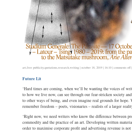
o
art
,
free publicity
,
quotations
,
research
,
writing
| october 18, 2019 | 16:10 |
comments off
|
k
Future Lit
t
p
‘Hard times are coming, when we’ll be wanting the voices of writ
to how we live now, can see through our fear-stricken society and 
to other ways of being, and even imagine real grounds for hope. 
remember freedom – poets, visionaries – realists of a larger realit
‘Right now, we need writers who know the difference between pr
commodity and the practice of an art. Developing written material t
order to maximise corporate profit and advertising revenue is not