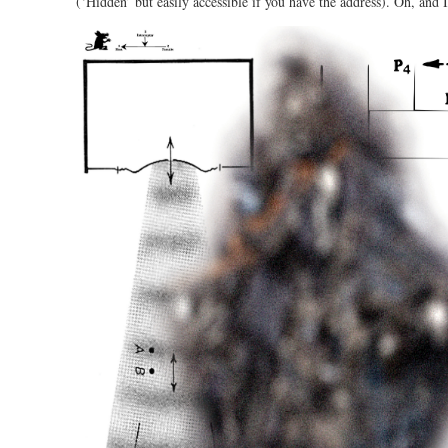
(‘Hidden’ but easily accessible if you have the address). Oh, and I