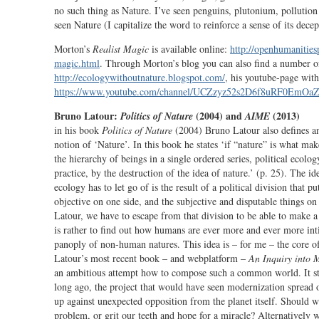
no such thing as Nature. I’ve seen penguins, plutonium, pollution
seen Nature (I capitalize the word to reinforce a sense of its decepti
Morton’s
Realist Magic
is available online:
http://openhumanitiesp
magic.html
. Through Morton’s blog you can also find a number of
http://ecologywithoutnature.blogspot.com/
, his youtube-page with 
https://www.youtube.com/channel/UCZzyz52s2D6f8uRF0EmOa
Bruno Latour:
(2004) and
(2013)
Politics of Nature
AIME
in his book
Politics of Nature
(2004) Bruno Latour also defines a
notion of ‘Nature’. In this book he states ‘if “nature” is what make
the hierarchy of beings in a single ordered series, political ecolo
practice, by the destruction of the idea of nature.’ (p. 25). The ide
ecology has to let go of is the result of a political division that p
objective on one side, and the subjective and disputable things on
Latour, we have to escape from that division to be able to make
is rather to find out how humans are ever more and ever more int
panoply of non-human natures. This idea is – for me – the core o
Latour’s most recent book – and webplatform –
An Inquiry into 
an ambitious attempt how to compose such a common world. It sta
long ago, the project that would have seen modernization spread 
up against unexpected opposition from the planet itself. Should w
problem, or grit our teeth and hope for a miracle? Alternatively 