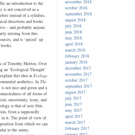
november 2018
ffer an introduction to the
october 2018
ey is not conceived as a
september 2018
fore instead of a syllabus,
august 2018
ical directions and books
july 2018
tive – and probably anyone
june 2018
arly missing from this
may 2018
urces, and is ‘spiced’ up
april 2018
 books.
march 2018
february 2018
january 2018
rk of Timothy Morton. Over
december 2017
ing an ‘Ecological Thought’
november 2017
explain this idea in
Ecology
october 2017
ronmental aesthetics. In
The
september 2017
 is not nice and green and a
august 2017
connectedness of all forms of
july 2017
tion, uncertainty, irony, and
june 2017
logy is that of noir film.
may 2017
ation, from a supposedly
april 2017
d in it. The point of view of
march 2017
taposition from which we can
february 2017
ular to the sunny,
january 2017