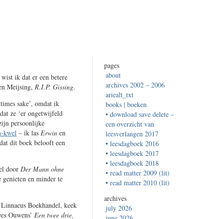
pages
about
wist ik dat er een betere
archives 2002 – 2006
ten Meijsing,
R.I.P. Gissing
.
ariealt_txt
 times sake’, omdat ik
books | boeken
dat ze ‘er ongetwijfeld
• download save delete –
ijn persoonlijke
een overzicht van
n-kwel
– ik las
Erwin
en
leesverlangen 2017
dat dit boek belooft een
• leesdagboek 2016
• leesdagboek 2017
• leesdagboek 2018
el door
Der Mann ohne
• read matter 2009 (lit)
 genieten en minder te
• read matter 2010 (lit)
archives
ij Linnaeus Boekhandel, keek
july 2026
Kees Ouwens’
Een twee drie,
june 2026