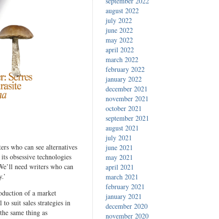
september 2022
august 2022
july 2022
june 2022
may 2022
april 2022
march 2022
february 2022
january 2022
december 2021
november 2021
october 2021
n
september 2021
abk:
august 2021
he
july 2021
arasite
ers who can see alternatives
june 2021
its obsessive technologies
may 2021
We’ll need writers who can
april 2021
y.’
march 2021
february 2021
oduction of a market
january 2021
o suit sales strategies in
december 2020
 the same thing as
november 2020