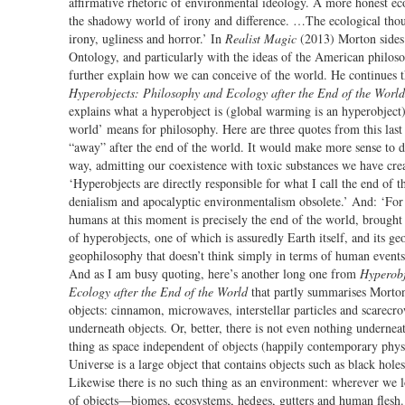
affirmative rhetoric of environmental ideology. A more honest eco
the shadowy world of irony and difference. …The ecological thou
irony, ugliness and horror.’ In
Realist Magic
(2013) Morton sides
Ontology, and particularly with the ideas of the American phil
further explain how we can conceive of the world. He continues th
Hyperobjects: Philosophy and Ecology after the End of the World
explains what a hyperobject is (global warming is an hyperobject)
world’ means for philosophy. Here are three quotes from this last
“away” after the end of the world. It would make more sense to d
way, admitting our coexistence with toxic substances we have cre
‘Hyperobjects are directly responsible for what I call the end of 
denialism and apocalyptic environmentalism obsolete.’ And: ‘For
humans at this moment is precisely the end of the world, brough
of hyperobjects, one of which is assuredly Earth itself, and its g
geophilosophy that doesn’t think simply in terms of human events
And as I am busy quoting, here’s another long one from
Hyperobj
Ecology after the End of the World
that partly summarises Morton
objects: cinnamon, microwaves, interstellar particles and scarecr
underneath objects. Or, better, there is not even nothing underne
thing as space independent of objects (happily contemporary physi
Universe is a large object that contains objects such as black hole
Likewise there is no such thing as an environment: wherever we lo
of objects—biomes, ecosystems, hedges, gutters and human flesh. I