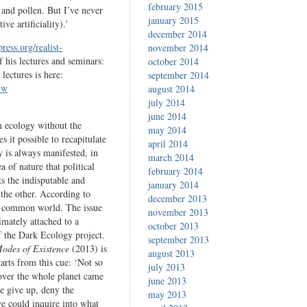
february 2015
 and pollen. But I’ve never
january 2015
ve artificiality).’
december 2014
ress.org/realist-
november 2014
 his lectures and seminars:
october 2014
lectures is here:
september 2014
Zw
august 2014
july 2014
june 2014
n ecology without the
may 2014
s it possible to recapitulate
april 2014
gy is always manifested, in
march 2014
a of nature that political
february 2014
uts the indisputable and
january 2014
 the other. According to
december 2013
 a common world. The issue
november 2013
imately attached to a
october 2013
f the Dark Ecology project.
september 2013
Modes of Existence
(2013) is
august 2013
rts from this cue: ‘Not so
july 2013
over the whole planet came
june 2013
e give up, deny the
may 2013
we could inquire into what