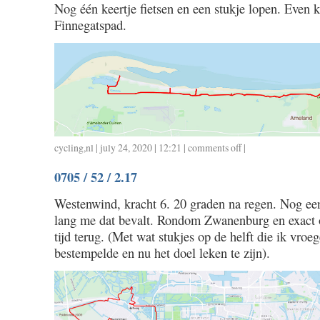
Nog één keertje fietsen en een stukje lopen. Even ki
Finnegatspad.
cycling
,
nl
| july 24, 2020 | 12:21 |
comments off
on
|
ameland
0705 / 52 / 2.17
Westenwind, kracht 6. 20 graden na regen. Nog ee
lang me dat bevalt. Rondom Zwanenburg en exact 
tijd terug. (Met wat stukjes op de helft die ik vroe
bestempelde en nu het doel leken te zijn).