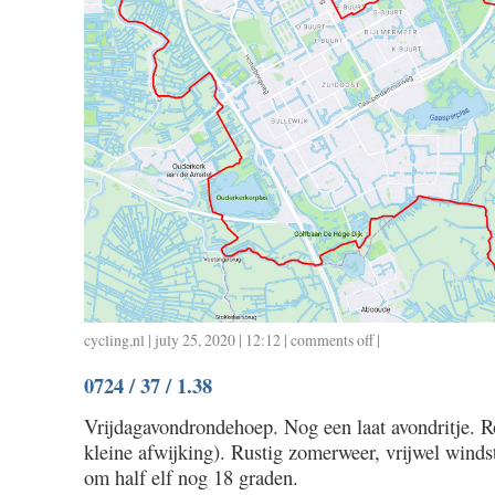
cycling
,
nl
| july 25, 2020 | 12:12 |
comments off
on
|
0725
0724 / 37 / 1.38
/
39
Vrijdagavondrondehoep. Nog een laat avondritje. 
/
kleine afwijking). Rustig zomerweer, vrijwel winds
1.41
om half elf nog 18 graden.