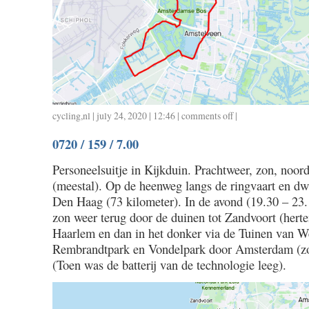
cycling
,
nl
| july 24, 2020 | 12:46 |
comments off
on
|
0721
0720 / 159 / 7.00
/
30
Personeelsuitje in Kijkduin. Prachtweer, zon, noo
/
(meestal). Op de heenweg langs de ringvaart en dw
1.24
Den Haag (73 kilometer). In de avond (19.30 – 23.
zon weer terug door de duinen tot Zandvoort (herte
Haarlem en dan in het donker via de Tuinen van We
Rembrandtpark en Vondelpark door Amsterdam (zo
(Toen was de batterij van de technologie leeg).