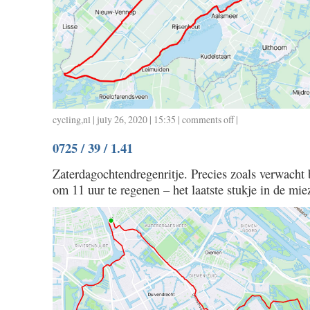
cycling
,
nl
| july 26, 2020 | 15:35 |
comments off
on
|
0726
0725 / 39 / 1.41
/
72
Zaterdagochtendregenritje. Precies zoals verwacht
/
om 11 uur te regenen – het laatste stukje in de mie
3.05