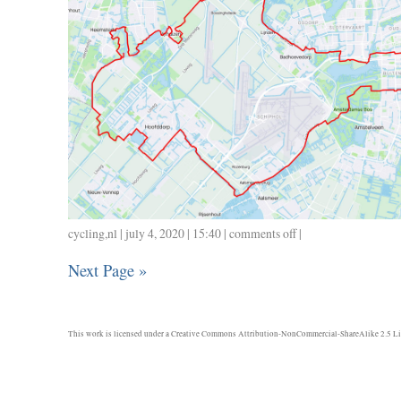
cycling
,
nl
| july 4, 2020 | 15:40 |
comments off
on
|
0704
Next Page »
/
78
/
3.32
This work is licensed under a
Creative Commons Attribution-NonCommercial-ShareAlike 2.5 Li