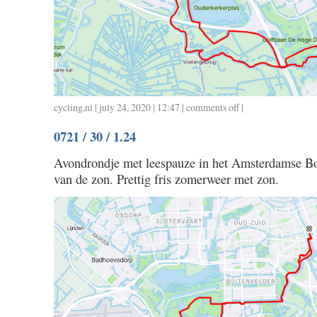
cycling
,
nl
| july 24, 2020 | 12:47 |
comments off
on
|
0722
0721 / 30 / 1.24
/
32
Avondrondje met leespauze in het Amsterdamse Bos 
/
van de zon. Prettig fris zomerweer met zon.
1.24