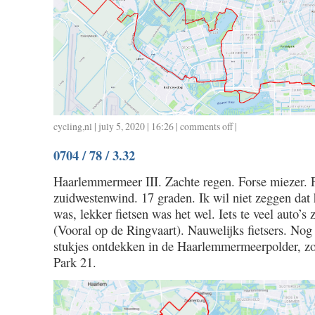
cycling
,
nl
| july 5, 2020 | 16:26 |
comments off
on
|
0705
0704 / 78 / 3.32
/
52
Haarlemmermeer III. Zachte regen. Forse miezer. 
/
zuidwestenwind. 17 graden. Ik wil niet zeggen dat h
2.17
was, lekker fietsen was het wel. Iets te veel auto’s 
(Vooral op de Ringvaart). Nauwelijks fietsers. Nog
stukjes ontdekken in de Haarlemmermeerpolder, zoa
Park 21.