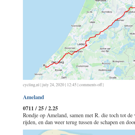
cycling
,
nl
| july 24, 2020 | 12:45 |
comments off
on
|
0720
Ameland
/
159
0711 / 25 / 2.25
/
Rondje op Ameland, samen met R. die toch tot de 
7.00
rijden, en dan weer terug tussen de schapen en doo