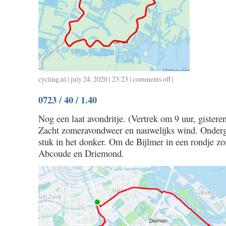
cycling
,
nl
| july 24, 2020 | 23:23 |
comments off
on
|
0724
0723 / 40 / 1.40
/
37
Nog een laat avondritje. (Vertrek om 9 uur, gistere
/
Zacht zomeravondweer en nauwelijks wind. Onderg
1.38
stuk in het donker. Om de Bijlmer in een rondje z
Abcoude en Driemond.