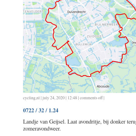
cycling
,
nl
| july 24, 2020 | 12:48 |
comments off
on
|
0723
0722 / 32 / 1.24
/
40
Landje van Geijsel. Laat avondritje, bij donker teru
/
zomeravondweer.
1.40