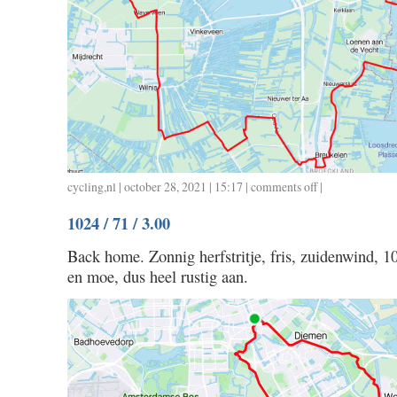
cycling
,
nl
| october 28, 2021 | 15:17 |
comments off
on
|
1028
1024 / 71 / 3.00
/
76
Back home. Zonnig herfstritje, fris, zuidenwind, 1
/
en moe, dus heel rustig aan.
3.10