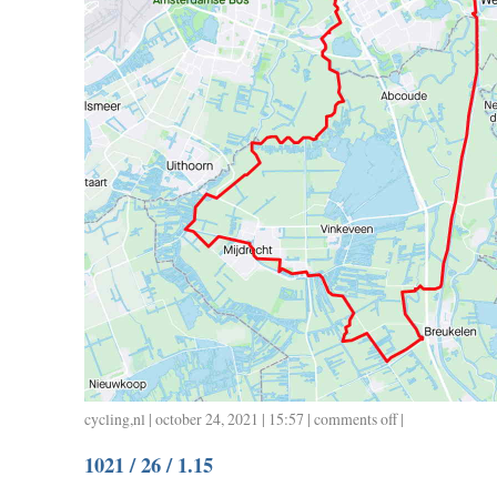
cycling
,
nl
| october 24, 2021 | 15:57 |
comments off
on
|
1024
1021 / 26 / 1.15
/
71