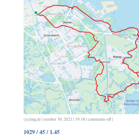
cycling
,
nl
| october 30, 2021 | 19:18 |
comments off
on
|
1030
1029 / 45 / 1.45
/
47