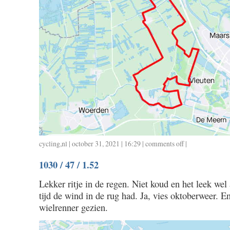
cycling
,
nl
| october 31, 2021 | 16:29 |
comments off
on
|
1031
1030 / 47 / 1.52
/
95
Lekker ritje in de regen. Niet koud en het leek wel 
/
tijd de wind in de rug had. Ja, vies oktoberweer. 
3.55
wielrenner gezien.