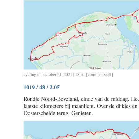
cycling
,
nl
| october 21, 2021 | 18:31 |
comments off
on
|
1020
1019 / 48 / 2.05
/
56
Rondje Noord-Beveland, einde van de middag. He
/
laatste kilometers bij maanlicht. Over de dijkjes en
2.24
Oosterschelde terug. Genieten.