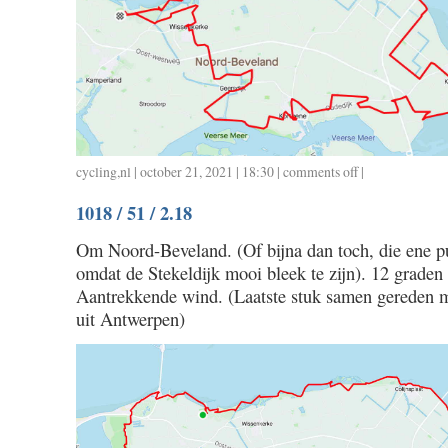
cycling
,
nl
| october 21, 2021 | 18:30 |
comments off
on
|
1019
1018 / 51 / 2.18
/
48
Om Noord-Beveland. (Of bijna dan toch, die ene pu
/
omdat de Stekeldijk mooi bleek te zijn). 12 graden
2.05
Aantrekkende wind. (Laatste stuk samen gereden 
uit Antwerpen)