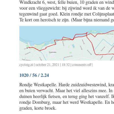
Windkracht 6, west, felle buien, 10 graden en wind
/
voor een vlieggewicht: bij zijwind word ik van de 
3.00
tegenwind gaat goed. Klein rondje met Colijnsplaat
Te kort om heroïsch te zijn. (Maar bijna niemand g
cycling
,
nl
| october 21, 2021 | 18:32 |
comments off
on
|
1021
1020 / 56 / 2.24
/
26
Rondje Westkapelle. Harde zuidzuidwestewind, krac
/
en buien verwacht. Maar het viel alleszins mee. In
1.15
duinen heerlijk fietsen, en terug ging het vanzelf. 
rondje Domburg, maar het werd Westkapelle. En h
graden, korte broek.