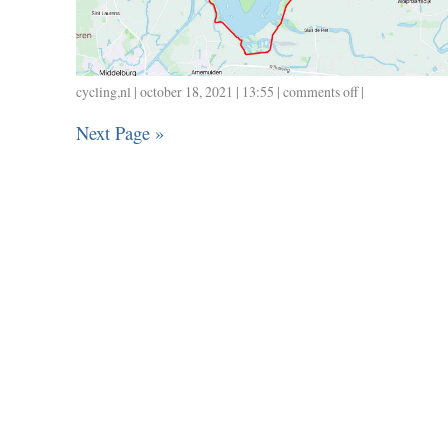
cycling
,
nl
| october 18, 2021 | 13:55 |
comments off
on
|
1017
Next Page »
/
65
/
2.40