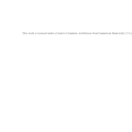
This work is licensed under a
Creative Commons Attribution-NonCommercial-ShareAlike 2.5 Li