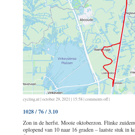
cycling
,
nl
| october 29, 2021 | 15:58 |
comments off
on
|
1029
1028 / 76 / 3.10
/
45
Zon in de herfst. Mooie oktoberzon. Flinke zuide
/
oplopend van 10 naar 16 graden – laatste stuk in ko
1.45