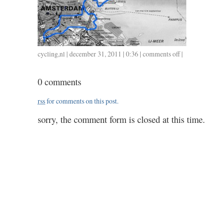
cycling
,
nl
| december 31, 2011 | 0:36 |
comments off
on
|
1230
/
0 comments
1.20
rss
for comments on this post.
sorry, the comment form is closed at this time.