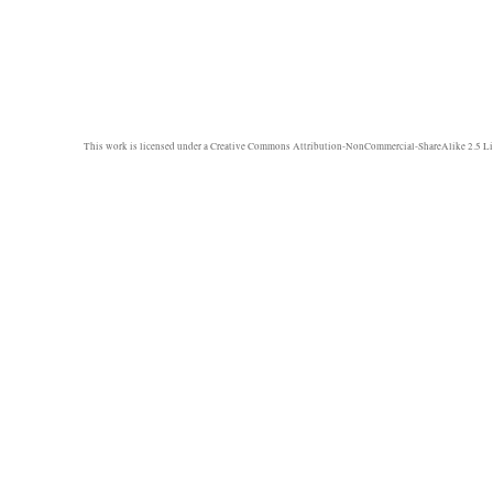
This work is licensed under a
Creative Commons Attribution-NonCommercial-ShareAlike 2.5 Li