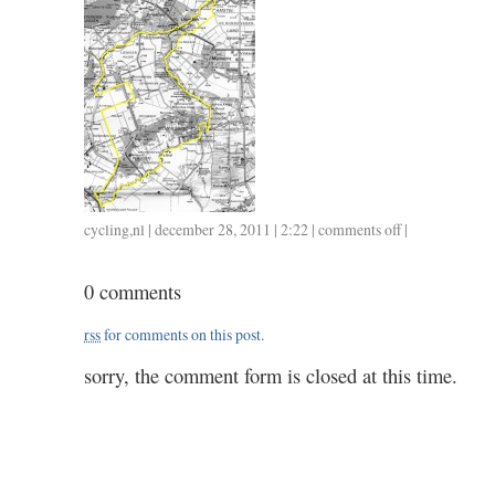
cycling
,
nl
| december 28, 2011 | 2:22 |
comments off
on
|
1227
/
0 comments
94
/
rss
for comments on this post.
3.45
sorry, the comment form is closed at this time.