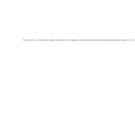
This work is licensed under a
Creative Commons Attribution-NonCommercial-ShareAlike 2.5 Li