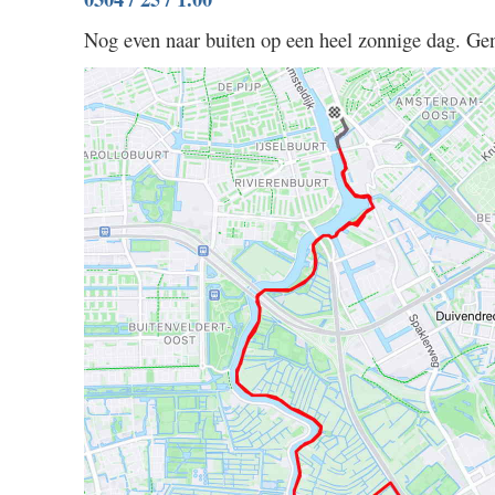
128
Nog even naar buiten op een heel zonnige dag. Gen
/
5.30