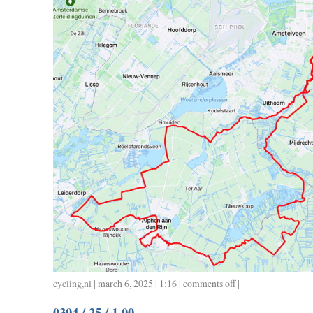
cycling
,
nl
| march 6, 2025 | 1:16 |
comments off
on
|
0305
0304 / 25 / 1.00
/