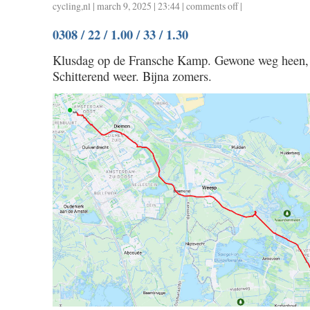
cycling
,
nl
| march 9, 2025 | 23:44 |
comments off
on
|
0309
0308 / 22 / 1.00 / 33 / 1.30
/
98
Klusdag op de Fransche Kamp. Gewone weg heen, 
/
Schitterend weer. Bijna zomers.
4.20