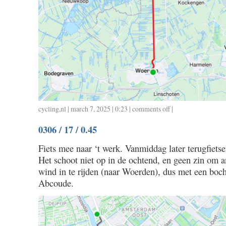
cycling
,
nl
| march 7, 2025 | 0:23 |
comments off
on
|
0306
0306 / 17 / 0.45
/
46
Fiets mee naar ‘t werk. Vanmiddag later terugfietse
/
Het schoot niet op in de ochtend, en geen zin om a
2.00
/
wind in te rijden (naar Woerden), dus met een boch
36
Abcoude.
/
1.30