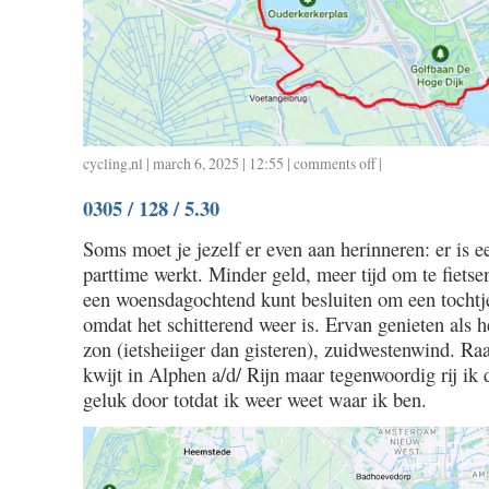
cycling
,
nl
| march 6, 2025 | 12:55 |
comments off
on
|
0306
0305 / 128 / 5.30
/
17
Soms moet je jezelf er even aan herinneren: er is 
/
parttime werkt. Minder geld, meer tijd om te fiets
0.45
een woensdagochtend kunt besluiten om een tocht
omdat het schitterend weer is. Ervan genieten als h
zon (ietsheiiger dan gisteren), zuidwestenwind. Ra
kwijt in Alphen a/d/ Rijn maar tegenwoordig rij ik
geluk door totdat ik weer weet waar ik ben.