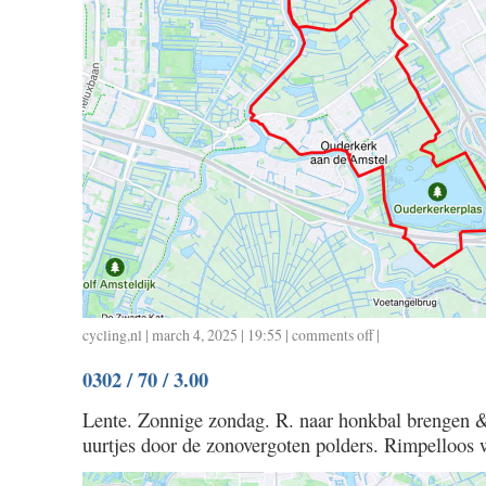
cycling
,
nl
| march 4, 2025 | 19:55 |
comments off
on
|
0304
0302 / 70 / 3.00
/
25
Lente. Zonnige zondag. R. naar honkbal brengen &
/
uurtjes door de zonovergoten polders. Rimpelloos w
1.00