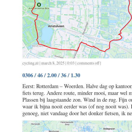
cycling
,
nl
| march 8, 2025 | 0:03 |
comments off
on
|
0307
0306 / 46 / 2.00 / 36 / 1.30
/
30
Eerst: Rotterdam – Woerden. Halve dag op kantoor
/
fiets terug. Andere route, minder mooi, maar wel 
1.15
Plassen bij laagstaande zon. Wind in de rug. Fijn o
waar ik bijna nooit eerder was (of nog nooit was).
genoeg, niet vandaag door het donker fietsen, ik ne