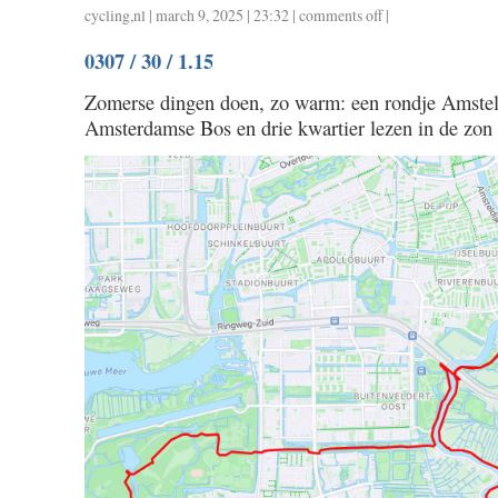
cycling
,
nl
| march 9, 2025 | 23:32 |
comments off
on
|
0308
0307 / 30 / 1.15
/
22
Zomerse dingen doen, zo warm: een rondje Amstel
/
Amsterdamse Bos en drie kwartier lezen in de zon bi
1.00
/
33
/
1.30