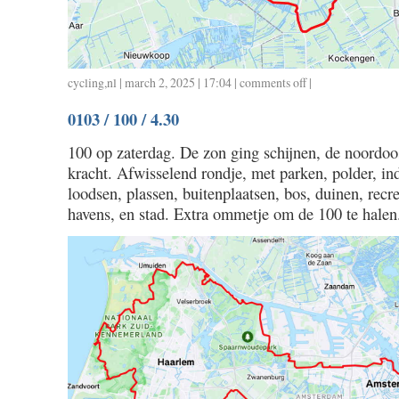
cycling
,
nl
| march 2, 2025 | 17:04 |
comments off
on
|
0302
0103 / 100 / 4.30
/
70
100 op zaterdag. De zon ging schijnen, de noordo
/
kracht. Afwisselend rondje, met parken, polder, indu
3.00
loodsen, plassen, buitenplaatsen, bos, duinen, recr
havens, en stad. Extra ommetje om de 100 te halen