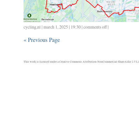
cycling
,
nl
| march 1, 2025 | 19:30 |
comments off
on
|
0103
« Previous Page
/
100
/
4.30
This work is licensed under a
Creative Commons Attribution-NonCommercial-ShareAlike 2.5 Li