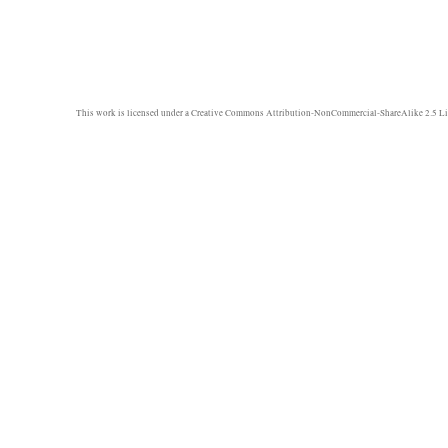
This work is licensed under a
Creative Commons Attribution-NonCommercial-ShareAlike 2.5 Li