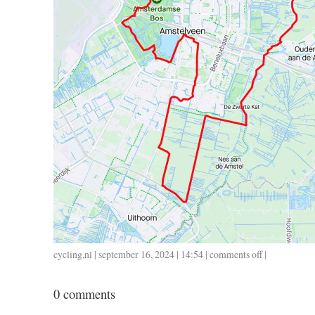
cycling
,
nl
| september 16, 2024 | 14:54 |
comments off
on
|
0915
/
0 comments
42
/