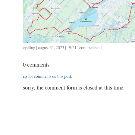
cycling
| august 31, 2023 | 19:21 |
comments off
on
|
0831
/
0 comments
101
/
rss
for comments on this post.
4.35
sorry, the comment form is closed at this time.