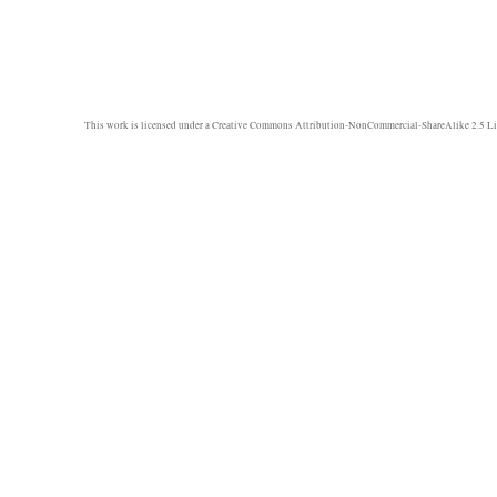
This work is licensed under a
Creative Commons Attribution-NonCommercial-ShareAlike 2.5 Li