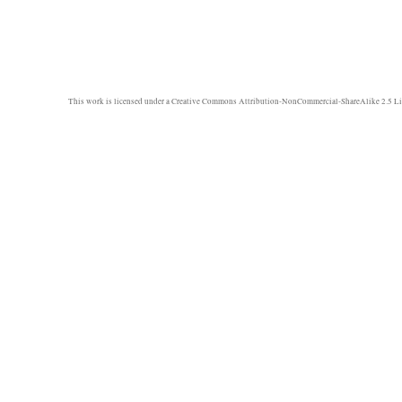
This work is licensed under a
Creative Commons Attribution-NonCommercial-ShareAlike 2.5 Li