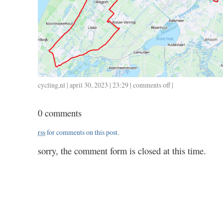
cycling
,
nl
| april 30, 2023 | 23:29 |
comments off
on
|
0429
/
0 comments
116
/
rss
for comments on this post.
5.00
sorry, the comment form is closed at this time.