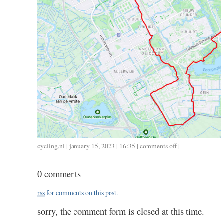
cycling
,
nl
| january 15, 2023 | 16:35 |
comments off
on
|
0113
/
0 comments
28
/
rss
for comments on this post.
1.15
sorry, the comment form is closed at this time.