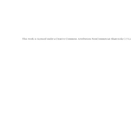
This work is licensed under a
Creative Commons Attribution-NonCommercial-ShareAlike 2.5 Li