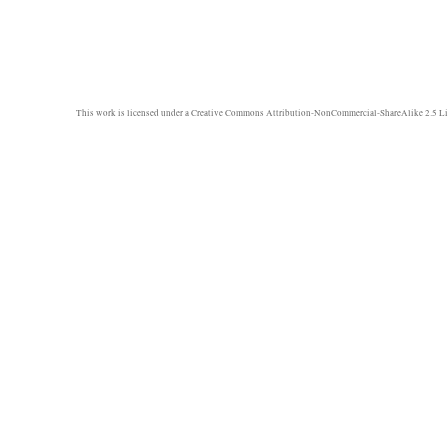
This work is licensed under a
Creative Commons Attribution-NonCommercial-ShareAlike 2.5 Li