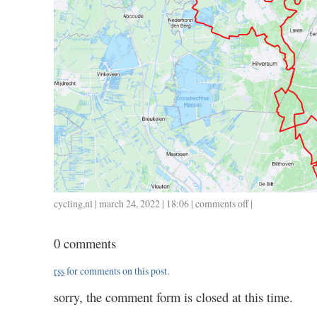
cycling
,
nl
| march 24, 2022 | 18:06 |
comments off
on
|
0324
/
0 comments
130
/
rss
for comments on this post.
5.35
sorry, the comment form is closed at this time.