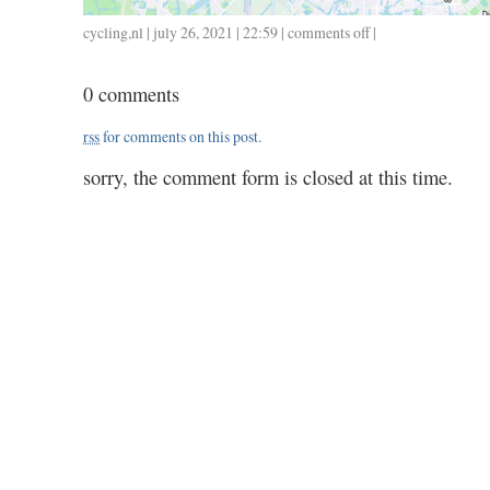
cycling
,
nl
| july 26, 2021 | 22:59 |
comments off
on
|
0723
/
0 comments
154
/
rss
for comments on this post.
7.00
sorry, the comment form is closed at this time.