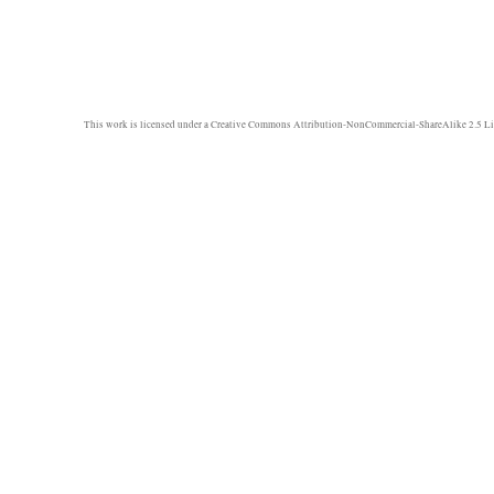
This work is licensed under a
Creative Commons Attribution-NonCommercial-ShareAlike 2.5 Li