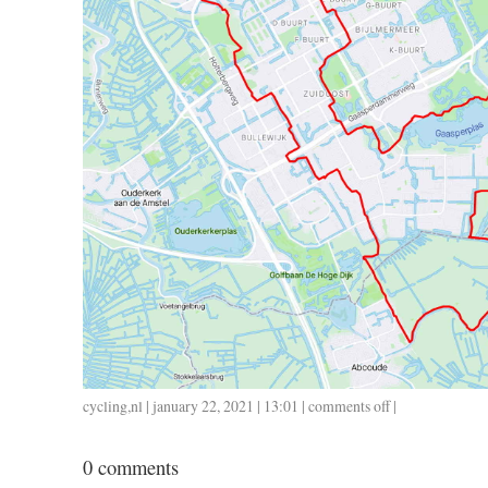
cycling
,
nl
| january 22, 2021 | 13:01 |
comments off
on
|
0121
/
0 comments
33