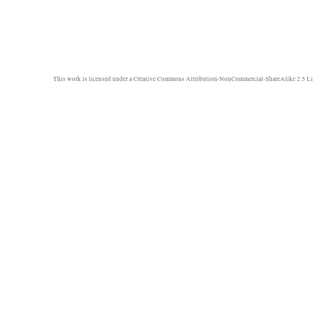
This work is licensed under a
Creative Commons Attribution-NonCommercial-ShareAlike 2.5 Li