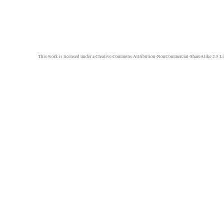
This work is licensed under a
Creative Commons Attribution-NonCommercial-ShareAlike 2.5 Li