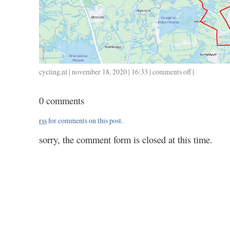
cycling
,
nl
| november 18, 2020 | 16:33 |
comments off
on
|
1118
/
0 comments
61
/
rss
for comments on this post.
2.35
sorry, the comment form is closed at this time.