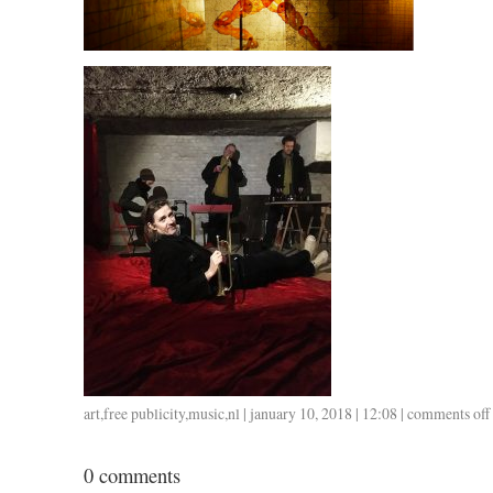
art
,
free publicity
,
music
,
nl
| january 10, 2018 | 12:08 |
comments off
b
0 comments