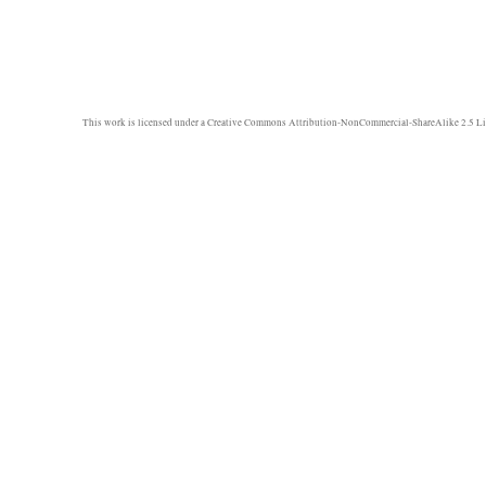
This work is licensed under a
Creative Commons Attribution-NonCommercial-ShareAlike 2.5 Li