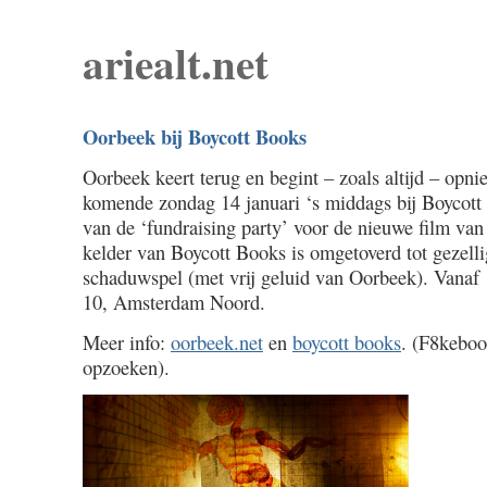
ariealt.net
Oorbeek bij Boycott Books
Oorbeek keert terug en begint – zoals altijd – opn
komende zondag 14 januari ‘s middags bij Boycott
van de ‘fundraising party’ voor de nieuwe film va
kelder van Boycott Books is omgetoverd tot gezelli
schaduwspel (met vrij geluid van Oorbeek). Vana
10, Amsterdam Noord.
Meer info:
oorbeek.net
en
boycott books
. (F8keboo
opzoeken).