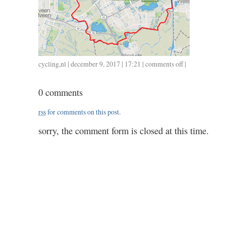
cycling
,
nl
| december 9, 2017 | 17:21 |
comments off
on
|
1209
/
0 comments
33
/
rss
for comments on this post.
1.21
sorry, the comment form is closed at this time.