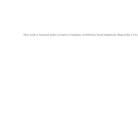
This work is licensed under a
Creative Commons Attribution-NonCommercial-ShareAlike 2.5 Li