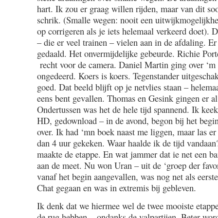
hart. Ik zou er graag willen rijden, maar van dit so
schrik. (Smalle wegen: nooit een uitwijkmogelijkh
op corrigeren als je iets helemaal verkeerd doet).
– die er veel trainen – vielen aan in de afdaling. Er
gedaald. Het onvermijdelijke gebeurde. Richie Porte
recht voor de camera. Daniel Martin ging over ‘m 
ongedeerd. Koers is koers. Tegenstander uitgeschak
goed. Dat beeld blijft op je netvlies staan – helemaa
eens bent gevallen. Thomas en Gesink gingen er al 
Ondertussen was het de hele tijd spannend. Ik keek
HD, gedownload – in de avond, begon bij het begin 
over. Ik had ‘mn boek naast me liggen, maar las er
dan 4 uur gekeken. Waar haalde ik de tijd vandaan
maakte de etappe. En wat jammer dat ie net een b
aan de meet. Nu won Uran – uit de ‘groep der favor
vanaf het begin aangevallen, was nog net als eerst
Chat gegaan en was in extremis bij gebleven.
Ik denk dat we hiermee wel de twee mooiste etappe
de rug hebben – ondanks de valpartijen. Beter word