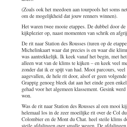
(Zoals ook het meedoen aan tourpools het soms net
om de mogelijkheid dat jouw renners winnen).
Het waren twee mooie etappes. De dubbel door de J
kijkplezier op, naast momenten van schrik en afgri
De rit naar Station des Rousses (turen op de etappe
Michelinkaart waar dat precies is en waar die klim
was aantrekkelijk. Ik keek vanaf het begin, met he
alleen wat van de klims te kijken – en keek veel m
zonder dat ik er spijt van had. Mooi parcours, veel 
aagevallen, de hele rit door, alsof er geen volgend
Grappig genoeg bleek dat aan het einde geen enkel 
gehad voor het algemeen klassement. Gesink werd
won.
Was de rit naar Station des Rousses al een mooi kij
helemaal los in de zeer moeilijke rit over de Col d
Colombier en de Mont du Chat. heel steile klims do
steile afdalingen over smalle wegen. De afdalinge