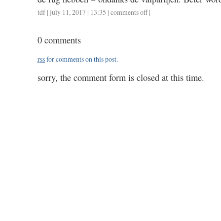
tdf
| july 11, 2017 | 13:35 |
comments off
on
|
tdf
2017
0 comments
8
en
rss
for comments on this post.
9
sorry, the comment form is closed at this time.