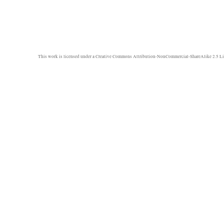
This work is licensed under a
Creative Commons Attribution-NonCommercial-ShareAlike 2.5 Li