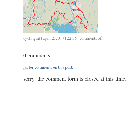
cycling
,
nl
| april 2, 2017 | 22:36 |
comments off
on
|
0402
/
0 comments
52
/
rss
for comments on this post.
2.05
sorry, the comment form is closed at this time.