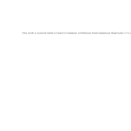
This work is licensed under a
Creative Commons Attribution-NonCommercial-ShareAlike 2.5 Li