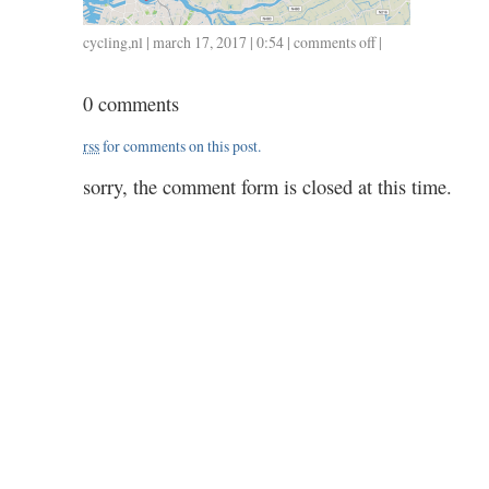
cycling
,
nl
| march 17, 2017 | 0:54 |
comments off
on
|
0316
/
0 comments
27
/
rss
for comments on this post.
49
/
sorry, the comment form is closed at this time.
1.10
/
1.35