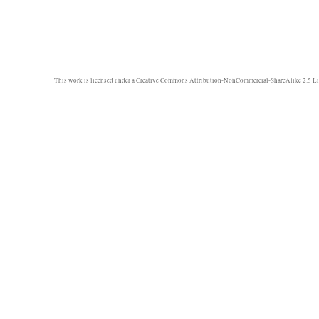
This work is licensed under a
Creative Commons Attribution-NonCommercial-ShareAlike 2.5 Li