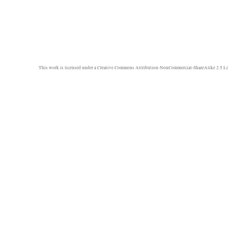
This work is licensed under a
Creative Commons Attribution-NonCommercial-ShareAlike 2.5 Li