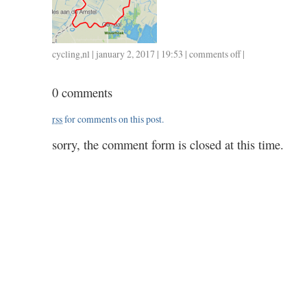
cycling
,
nl
| january 2, 2017 | 19:53 |
comments off
on
|
0101
/
0 comments
35
/
rss
for comments on this post.
1.30
sorry, the comment form is closed at this time.