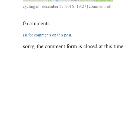
cycling
,
nl
| december 29, 2016 | 19:27 |
comments off
on
|
1229
/
0 comments
144
/
rss
for comments on this post.
6.00
sorry, the comment form is closed at this time.