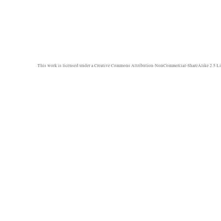
This work is licensed under a
Creative Commons Attribution-NonCommercial-ShareAlike 2.5 Li