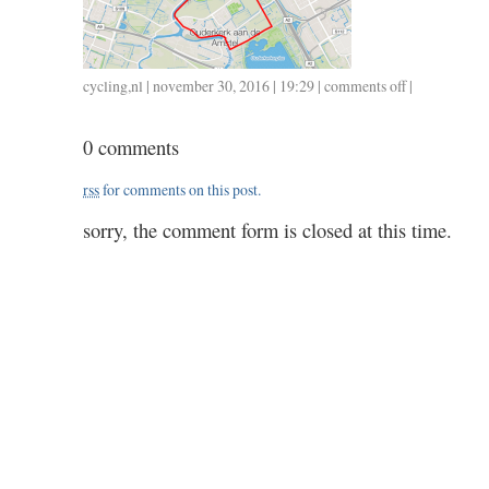
cycling
,
nl
| november 30, 2016 | 19:29 |
comments off
on
|
1130
/
0 comments
20
/
rss
for comments on this post.
0.50
sorry, the comment form is closed at this time.