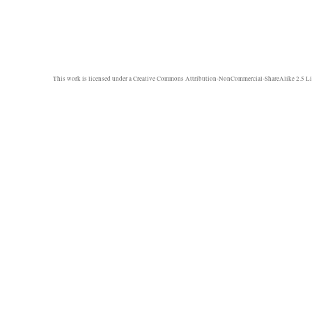
This work is licensed under a
Creative Commons Attribution-NonCommercial-ShareAlike 2.5 Li