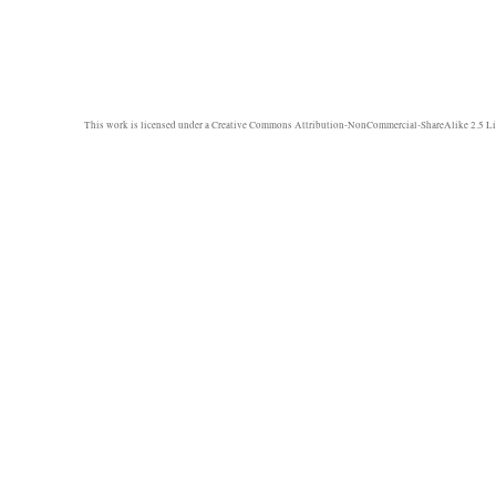
This work is licensed under a
Creative Commons Attribution-NonCommercial-ShareAlike 2.5 Li