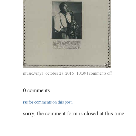
music
,
vinyl
| october 27, 2016 | 10:39 |
comments off
on
|
vinyl
68:
0 comments
charlie
parker
rss
for comments on this post.
live
sessions
sorry, the comment form is closed at this time.
1947