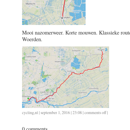
Mooi nazomerweer. Korte mouwen. Klassieke rout
Woerden.
cycling
,
nl
| september 1, 2016 | 23:08 |
comments off
on
|
0901
/
0 comments
30