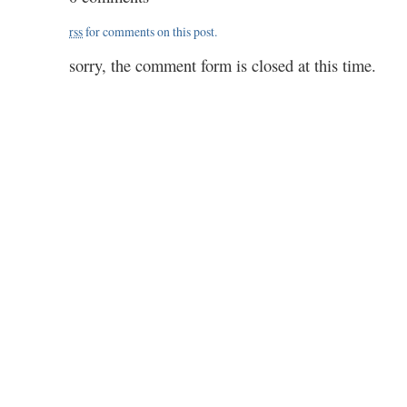
/
rss
for comments on this post.
50
/
sorry, the comment form is closed at this time.
1.20
/
2.00