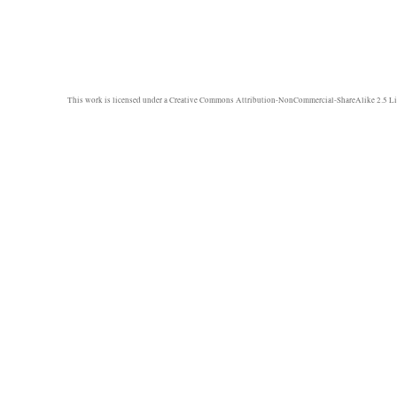
This work is licensed under a
Creative Commons Attribution-NonCommercial-ShareAlike 2.5 Li