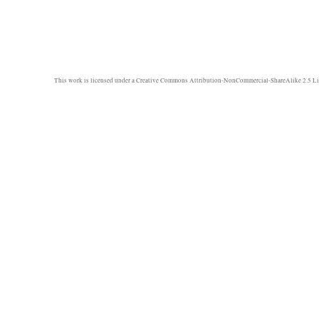
This work is licensed under a
Creative Commons Attribution-NonCommercial-ShareAlike 2.5 Li