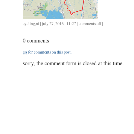
cycling
,
nl
| july 27, 2016 | 11:27 |
comments off
on
|
0726
/
0 comments
40
/
rss
for comments on this post.
1.30
sorry, the comment form is closed at this time.