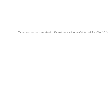
This work is licensed under a
Creative Commons Attribution-NonCommercial-ShareAlike 2.5 Li