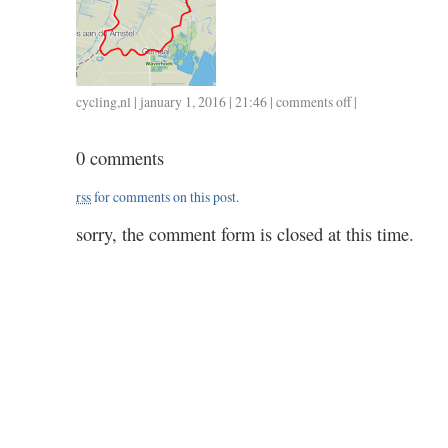
cycling
,
nl
| january 1, 2016 | 21:46 |
comments off
on
|
0101
/
0 comments
35
/
rss
for comments on this post.
1.15
sorry, the comment form is closed at this time.