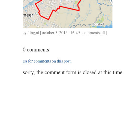
cycling
,
nl
| october 3, 2015 | 16:49 |
comments off
on
|
1001
/
0 comments
38
/
rss
for comments on this post.
1.35
sorry, the comment form is closed at this time.