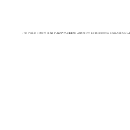
This work is licensed under a
Creative Commons Attribution-NonCommercial-ShareAlike 2.5 Li