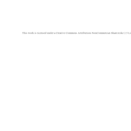
This work is licensed under a
Creative Commons Attribution-NonCommercial-ShareAlike 2.5 Li