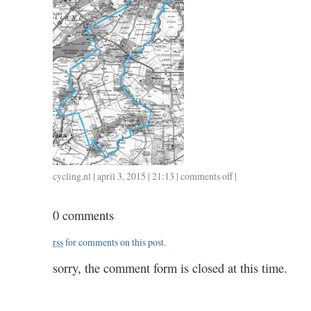
cycling
,
nl
| april 3, 2015 | 21:13 |
comments off
on
|
0403
/
0 comments
85
/
rss
for comments on this post.
3.30
sorry, the comment form is closed at this time.