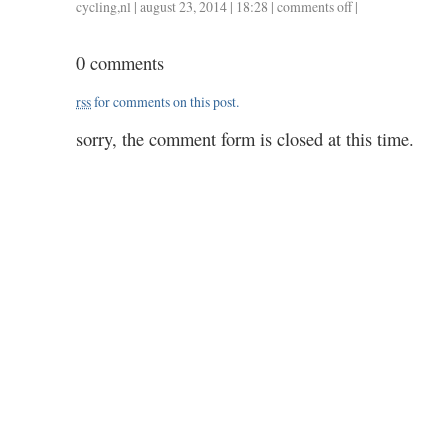
cycling
,
nl
| august 23, 2014 | 18:28 |
comments off
on
|
0823
/
0 comments
10.2
/
rss
for comments on this post.
0.30
sorry, the comment form is closed at this time.