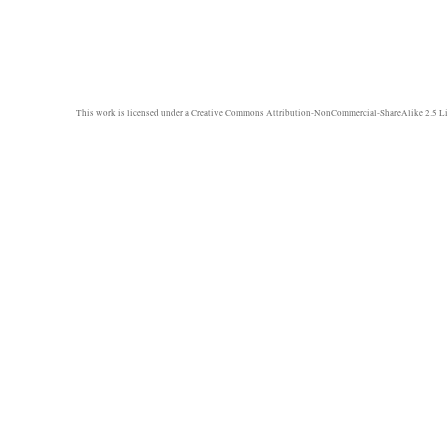
This work is licensed under a
Creative Commons Attribution-NonCommercial-ShareAlike 2.5 Li