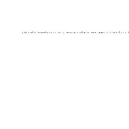
This work is licensed under a
Creative Commons Attribution-NonCommercial-ShareAlike 2.5 Li