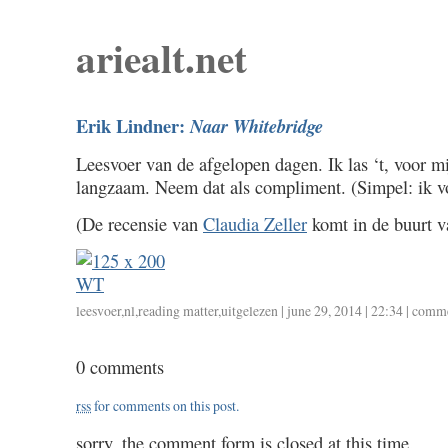
ariealt.net
Erik Lindner:
Naar Whitebridge
Leesvoer van de afgelopen dagen. Ik las ‘t, voor m
langzaam. Neem dat als compliment. (Simpel: ik v
(De recensie van
Claudia Zeller
komt in de buurt v
leesvoer
,
nl
,
reading matter
,
uitgelezen
| june 29, 2014 | 22:34 |
comme
0 comments
rss
for comments on this post.
sorry, the comment form is closed at this time.