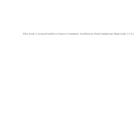
This work is licensed under a
Creative Commons Attribution-NonCommercial-ShareAlike 2.5 Li