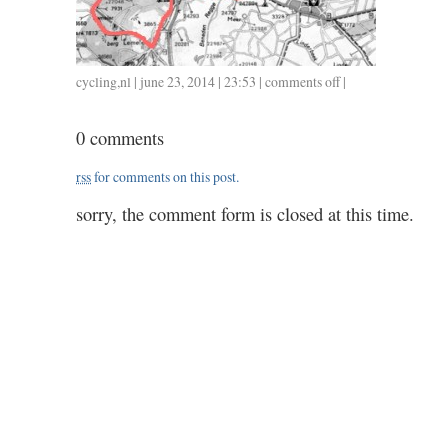
cycling
,
nl
| june 23, 2014 | 23:53 |
comments off
on
|
0620
/
0 comments
35
/
rss
for comments on this post.
1.30
sorry, the comment form is closed at this time.