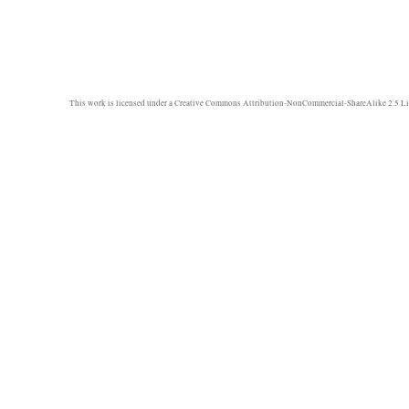
This work is licensed under a
Creative Commons Attribution-NonCommercial-ShareAlike 2.5 Li