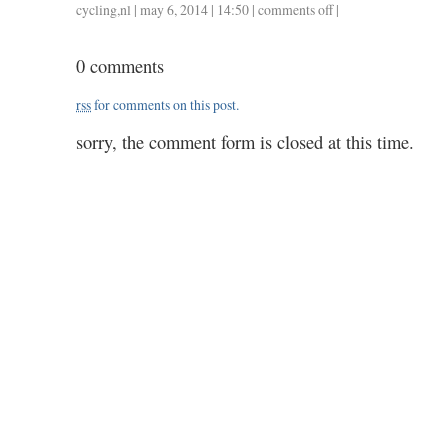
cycling
,
nl
| may 6, 2014 | 14:50 |
comments off
on
|
0502
/
0 comments
1.30
rss
for comments on this post.
sorry, the comment form is closed at this time.