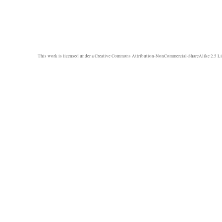
This work is licensed under a
Creative Commons Attribution-NonCommercial-ShareAlike 2.5 Li