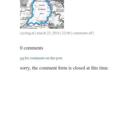
cycling
,
nl
| march 23, 2014 | 22:06 |
comments off
on
|
0323
/
0 comments
34
/
rss
for comments on this post.
1.15
sorry, the comment form is closed at this time.