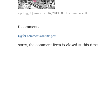
cycling
,
nl
| november 16, 2013 | 0:31 |
comments off
on
|
1115
/
0 comments
0.50
rss
for comments on this post.
sorry, the comment form is closed at this time.