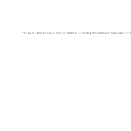
This work is licensed under a
Creative Commons Attribution-NonCommercial-ShareAlike 2.5 Li