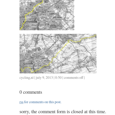
cycling
,
nl
| july 9, 2013 | 0:50 |
comments off
on
|
0708
/
0 comments
2.45
/
rss
for comments on this post.
2.15
sorry, the comment form is closed at this time.