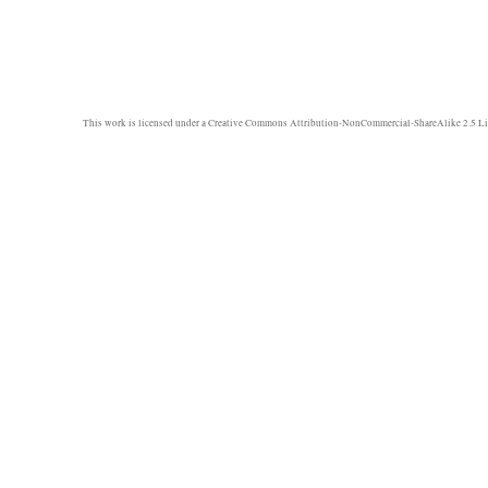
This work is licensed under a
Creative Commons Attribution-NonCommercial-ShareAlike 2.5 Li