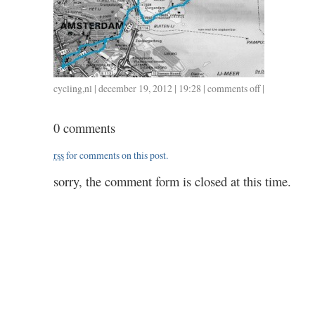
cycling
,
nl
| december 19, 2012 | 19:28 |
comments off
on
|
1219
/
0 comments
1.30
rss
for comments on this post.
sorry, the comment form is closed at this time.