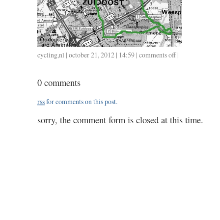
cycling
,
nl
| october 21, 2012 | 14:59 |
comments off
on
|
1021
/
0 comments
1.00
rss
for comments on this post.
sorry, the comment form is closed at this time.