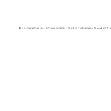
This work is licensed under a
Creative Commons Attribution-NonCommercial-ShareAlike 2.5 Li