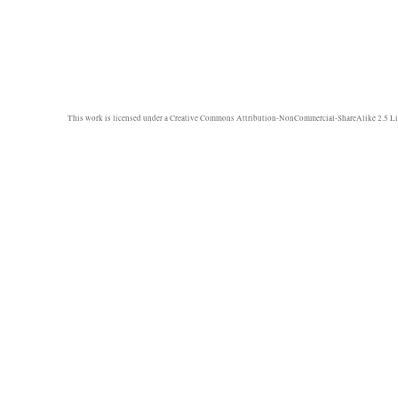
This work is licensed under a
Creative Commons Attribution-NonCommercial-ShareAlike 2.5 Li