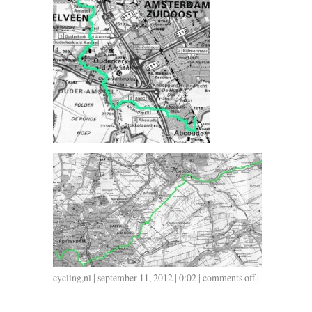
cycling
,
nl
| september 11, 2012 | 0:02 |
comments off
on
|
0910
/