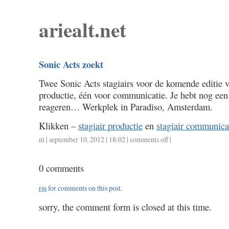
ariealt.net
Sonic Acts zoekt
Twee Sonic Acts stagiairs voor de komende editie 
productie, één voor communicatie. Je hebt nog ee
reageren… Werkplek in Paradiso, Amsterdam.
Klikken –
stagiair productie
en
stagiair communica
nl
| september 10, 2012 | 18:02 |
comments off
on
|
sonic
acts
0 comments
zoekt
rss
for comments on this post.
sorry, the comment form is closed at this time.