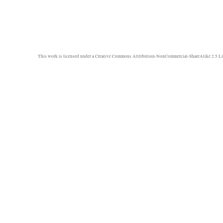
This work is licensed under a
Creative Commons Attribution-NonCommercial-ShareAlike 2.5 Li