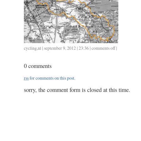
cycling
,
nl
| september 9, 2012 | 23:36 |
comments off
on
|
0908
/
0 comments
fietskarronde
rss
for comments on this post.
sorry, the comment form is closed at this time.