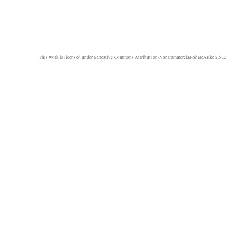
This work is licensed under a
Creative Commons Attribution-NonCommercial-ShareAlike 2.5 Li