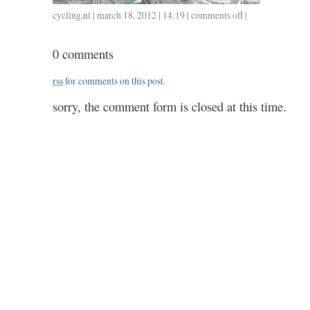
cycling
,
nl
| march 18, 2012 | 14:19 |
comments off
on
|
0315
/
0 comments
1.25
/
rss
for comments on this post.
0.55
sorry, the comment form is closed at this time.