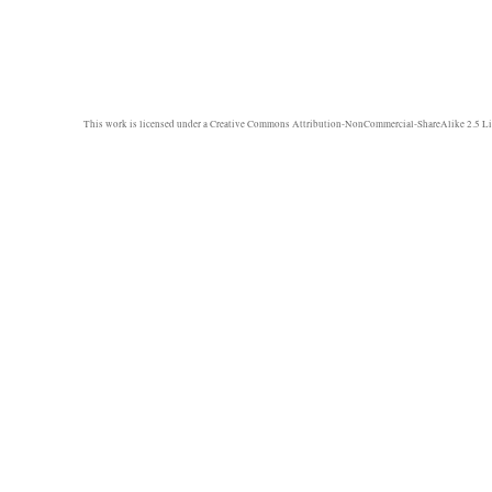
This work is licensed under a
Creative Commons Attribution-NonCommercial-ShareAlike 2.5 Li