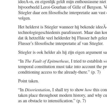
ideeÃ«n, en eigenlijk geldt mijn enthousiasme niet 
bijvoorbeeld Leroi-Gourhan of Gille of Bergson. V
Stiegler daar een filosofische interpretatie aan vast 
volgen.
Het helderst is Stiegler wanneer hij bekende ideeÃ
technologiegeschiedenis parafraseert. Maar dan ko
dat ik hetzelfde veel helderder bij Flusser heb gele
Flusser’s filosofische interpretatie af van Stiegler.
Stiegler is ook helder als hij zijn eigen argument s
“In
The Fault of Epitmetheus
, I tried to establish
w
temporal constitution must take into account the pro
conditioning access to the already-there.” (p. 7)
Point taken.
“In
Disorientation
, I shall try to show
how
this con
taken place throughout modern history, and why cur
as an obstacle to intensification.” (p. 7)