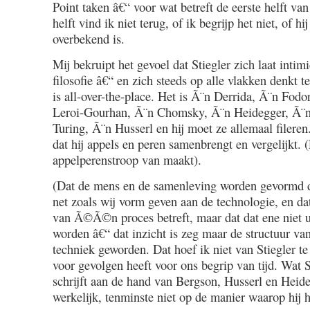
Point taken â€“ voor wat betreft de eerste helft van
helft vind ik niet terug, of ik begrijp het niet, of hi
overbekend is.
Mij bekruipt het gevoel dat Stiegler zich laat intim
filosofie â€“ en zich steeds op alle vlakken denkt 
is all-over-the-place. Het is Ã¨n Derrida, Ã¨n Fod
Leroi-Gourhan, Ã¨n Chomsky, Ã¨n Heidegger, Ã¨
Turing, Ã¨n Husserl en hij moet ze allemaal fileren
dat hij appels en peren samenbrengt en vergelijkt. 
appelperenstroop van maakt).
(Dat de mens en de samenleving worden gevormd d
net zoals wij vorm geven aan de technologie, en dat
van Ã©Ã©n proces betreft, maar dat dat ene niet ui
worden â€“ dat inzicht is zeg maar de structuur va
techniek geworden. Dat hoef ik niet van Stiegler te
voor gevolgen heeft voor ons begrip van tijd. Wat S
schrijft aan de hand van Bergson, Husserl en Heideg
werkelijk, tenminste niet op de manier waarop hij h