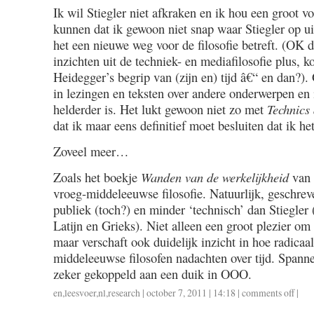
Ik wil Stiegler niet afkraken en ik hou een groot v
kunnen dat ik gewoon niet snap waar Stiegler op uit 
het een nieuwe weg voor de filosofie betreft. (OK d
inzichten uit de techniek- en mediafilosofie plus, k
Heidegger’s begrip van (zijn en) tijd â€“ en dan?).
in lezingen en teksten over andere onderwerpen en 
helderder is. Het lukt gewoon niet zo met
Technics
dat ik maar eens definitief moet besluiten dat ik het 
Zoveel meer…
Zoals het boekje
Wanden van de werkelijkheid
van 
vroeg-middeleeuwse filosofie. Natuurlijk, geschrev
publiek (toch?) en minder ‘technisch’ dan Stiegler 
Latijn en Grieks). Niet alleen een groot plezier om t
maar verschaft ook duidelijk inzicht in hoe radicaa
middeleeuwse filosofen nadachten over tijd. Spann
zeker gekoppeld aan een duik in OOO.
en
,
leesvoer
,
nl
,
research
| october 7, 2011 | 14:18 |
comments off
on
|
stiegle