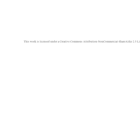
This work is licensed under a
Creative Commons Attribution-NonCommercial-ShareAlike 2.5 Li