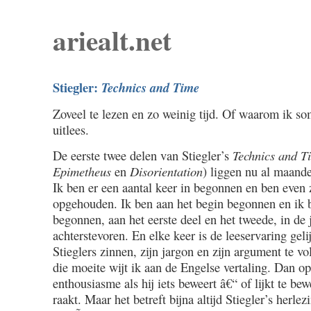
ariealt.net
Stiegler:
Technics and Time
Zoveel te lezen en zo weinig tijd. Of waarom ik s
uitlees.
De eerste twee delen van Stiegler’s
Technics and T
Epimetheus
en
Disorientation
) liggen nu al maand
Ik ben er een aantal keer in begonnen en ben even 
opgehouden. Ik ben aan het begin begonnen en ik
begonnen, aan het eerste deel en het tweede, in de 
achterstevoren. En elke keer is de leeservaring gel
Stieglers zinnen, zijn jargon en zijn argument te v
die moeite wijt ik aan de Engelse vertaling. Dan o
enthousiasme als hij iets beweert â€“ of lijkt te be
raakt. Maar het betreft bijna altijd Stiegler’s herl